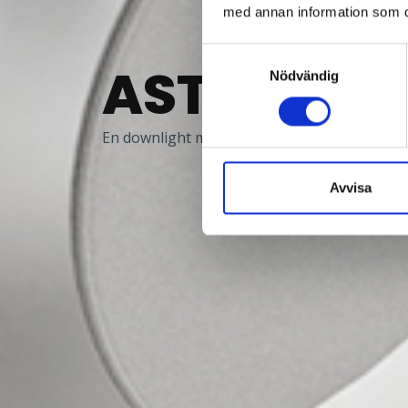
med annan information som du 
Samtyckesval
ASTRO 200
Nödvändig
En downlight med moduluppbyggd konstrukt
Avvisa