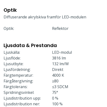
Optik
Diffuserande akrylskiva framför LED-modulen
Optik:
Reflektor
Ljusdata & Prestanda
Ljuskälla:
LED-modul
Ljusflöde:
3816 lm
Ljusutbyte:
132 lm/W
Ljusfördelning:
Direkt
Färgtemperatur:
4000 K
Färgåtergivning:
≥80
Färgtolerans:
≤3 SDCM
Spridningsvinkel:
75°
Ljusdistribution upp:
0 %
Ljusdistribution ner:
100 %