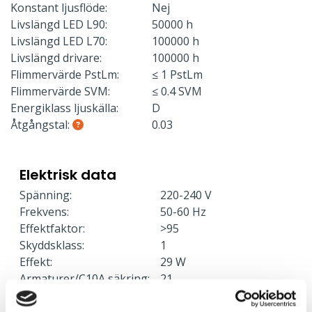
Konstant ljusflöde:
Nej
Livslängd LED L90:
50000 h
Livslängd LED L70:
100000 h
Livslängd drivare:
100000 h
Flimmervärde PstLm:
≤ 1 PstLm
Flimmervärde SVM:
≤ 0.4 SVM
Energiklass ljuskälla:
D
Åtgångstal:
0.03
Elektrisk data
Spänning:
220-240 V
Frekvens:
50-60 Hz
Effektfaktor:
>95
Skyddsklass:
1
Effekt:
29 W
Armaturer/C10A säkring:
21
Armaturer/C16A säkring:
35
Armaturer/B10A säkring:
13