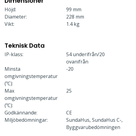
Dimensioner
Höjd:
99 mm
Diameter:
228 mm
Vikt:
1.4 kg
Teknisk Data
IP-klass:
54 underifrån/20
ovanifrån
Minsta
-20
omgivningstemperatur
(ºC):
Max
25
omgivningstemperatur
(ºC):
Godkännande:
CE
Miljöbedömningar:
SundaHus, SundaHus C-,
Byggvarubedömningen