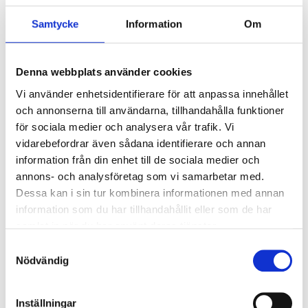
Armaturer/B16A säkring:
21
Samtycke
Information
Om
Överspänningsskydd CM
2
kV/kA:
Överspänningsskydd DM
1
Denna webbplats använder cookies
kV/kA:
Vi använder enhetsidentifierare för att anpassa innehållet
och annonserna till användarna, tillhandahålla funktioner
för sociala medier och analysera vår trafik. Vi
Ljusstyrning
vidarebefordrar även sådana identifierare och annan
Ljusstyrning:
Tänd/släck
information från din enhet till de sociala medier och
Sensor:
Utan sensor
annons- och analysföretag som vi samarbetar med.
Dessa kan i sin tur kombinera informationen med annan
information som du har tillhandahållit eller som de har
Nödljus
samlat in när du har använt deras tjänster.
Nödljus:
Nej
Samtyckesval
Nödvändig
Anslutning
Inställningar
Armaturen är försedd med Linect-drivare som ansluts