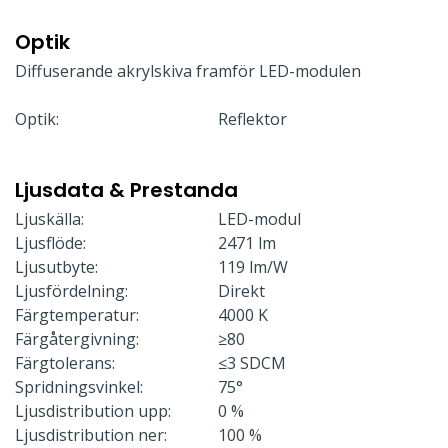
Optik
Diffuserande akrylskiva framför LED-modulen
Optik:
Reflektor
Ljusdata & Prestanda
Ljuskälla:
LED-modul
Ljusflöde:
2471 lm
Ljusutbyte:
119 lm/W
Ljusfördelning:
Direkt
Färgtemperatur:
4000 K
Färgåtergivning:
≥80
Färgtolerans:
≤3 SDCM
Spridningsvinkel:
75°
Ljusdistribution upp:
0 %
Ljusdistribution ner:
100 %