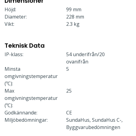
Dimensioner
Höjd:
99 mm
Diameter:
228 mm
Vikt:
2.3 kg
Teknisk Data
IP-klass:
54 underifrån/20
ovanifrån
Minsta
5
omgivningstemperatur
(ºC):
Max
25
omgivningstemperatur
(ºC):
Godkännande:
CE
Miljöbedömningar:
SundaHus, SundaHus C-,
Byggvarubedömningen