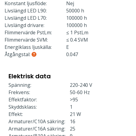
Konstant ljusflöde:
Nej
Livslängd LED L90:
50000 h
Livslängd LED L70:
100000 h
Livslängd drivare:
100000 h
Flimmervärde PstLm:
≤ 1 PstLm
Flimmervärde SVM:
≤ 0.4 SVM
Energiklass ljuskälla:
E
Åtgångstal:
0.047
Elektrisk data
Spänning:
220-240 V
Frekvens:
50-60 Hz
Effektfaktor:
>95
Skyddsklass:
1
Effekt:
21 W
Armaturer/C10A säkring:
16
Armaturer/C16A säkring:
25
Armaturer/B10A säkring:
9