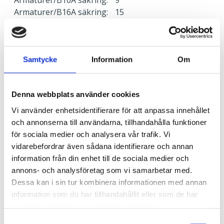
Armaturer/B16A säkring:
15
Överspänningsskydd CM
2
kV/kA:
Överspänningsskydd DM
1
kV/kA:
Samtycke
Information
Om
Ljusstyrning
Denna webbplats använder cookies
Ljusstyrning:
Tänd/släck
Vi använder enhetsidentifierare för att anpassa innehållet
Sensor:
Utan sensor
och annonserna till användarna, tillhandahålla funktioner
för sociala medier och analysera vår trafik. Vi
vidarebefordrar även sådana identifierare och annan
Nödljus
information från din enhet till de sociala medier och
annons- och analysföretag som vi samarbetar med.
Nödljus:
Ja
Dessa kan i sin tur kombinera informationen med annan
Typ av nödljus:
Batteribackup självtest
information som du har tillhandahållit eller som de har
Brinntid i batteridrift:
1 h
samlat in när du har använt deras tjänster.
Ljus vid strömbortfall:
332 lm
Standard:
EN 60598-2-22
Samtyckesval