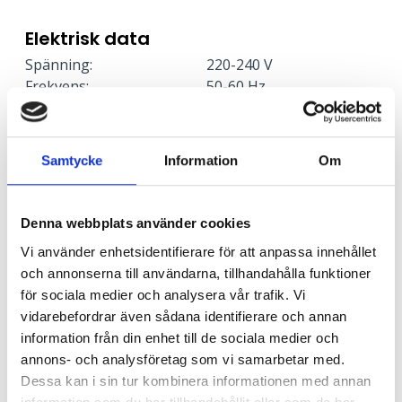
Elektrisk data
Spänning:
220-240 V
Frekvens:
50-60 Hz
Skyddsklass:
1
Stand by effekt:
< 0.2
Effekt:
12 W
Samtycke
Information
Om
Armaturer/C10A säkring:
30
Armaturer/C16A säkring:
48
Armaturer/B10A säkring:
18
Denna webbplats använder cookies
Armaturer/B16A säkring:
29
Vi använder enhetsidentifierare för att anpassa innehållet
Överspänningsskydd CM
2
och annonserna till användarna, tillhandahålla funktioner
kV/kA:
för sociala medier och analysera vår trafik. Vi
Överspänningsskydd DM
1
vidarebefordrar även sådana identifierare och annan
kV/kA:
information från din enhet till de sociala medier och
annons- och analysföretag som vi samarbetar med.
Dessa kan i sin tur kombinera informationen med annan
Ljusstyrning