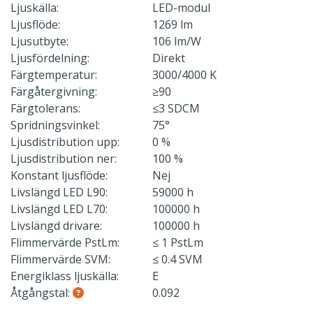
Ljuskälla:
LED-modul
Ljusflöde:
1269 lm
Ljusutbyte:
106 lm/W
Ljusfördelning:
Direkt
Färgtemperatur:
3000/4000 K
Färgåtergivning:
≥90
Färgtolerans:
≤3 SDCM
Spridningsvinkel:
75°
Ljusdistribution upp:
0 %
Ljusdistribution ner:
100 %
Konstant ljusflöde:
Nej
Livslängd LED L90:
59000 h
Livslängd LED L70:
100000 h
Livslängd drivare:
100000 h
Flimmervärde PstLm:
≤ 1 PstLm
Flimmervärde SVM:
≤ 0.4 SVM
Energiklass ljuskälla:
E
Åtgångstal:
0.092