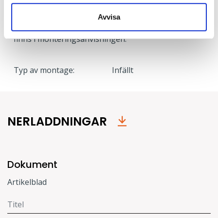
Monteras helt utan verktyg. Vid montering i mjukt
undertak rekommenderas användning av
Avvisa
monteringsbrygga, se tillbehör. Mer information
finns i monteringsanvisningen.
Typ av montage:
Infällt
NERLADDNINGAR
Dokument
Artikelblad