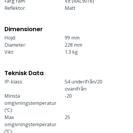
Färg ram:
Vit (RAL9016)
Reflektor:
Matt
Dimensioner
Höjd:
99 mm
Diameter:
228 mm
Vikt:
1.3 kg
Teknisk Data
IP-klass:
54 underifrån/20
ovanifrån
Minsta
-20
omgivningstemperatur
(ºC):
Max
25
omgivningstemperatur
(ºC):