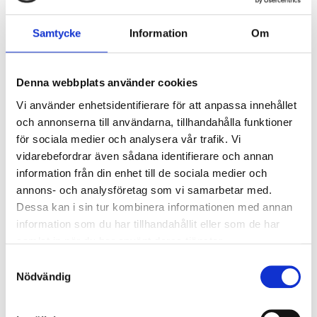
Armaturer/B10A säkring:
19
Armaturer/B16A säkring:
32
Samtycke
Information
Om
Överspänningsskydd CM
2
kV/kA:
Denna webbplats använder cookies
Överspänningsskydd DM
1
kV/kA:
Vi använder enhetsidentifierare för att anpassa innehållet
och annonserna till användarna, tillhandahålla funktioner
för sociala medier och analysera vår trafik. Vi
Ljusstyrning
vidarebefordrar även sådana identifierare och annan
Ljusstyrning:
Trådlös styrning Casambi
information från din enhet till de sociala medier och
Sensor:
Utan sensor
annons- och analysföretag som vi samarbetar med.
Dessa kan i sin tur kombinera informationen med annan
information som du har tillhandahållit eller som de har
Nödljus
samlat in när du har använt deras tjänster.
Nödljus:
Nej
Samtyckesval
Nödvändig
Anslutning