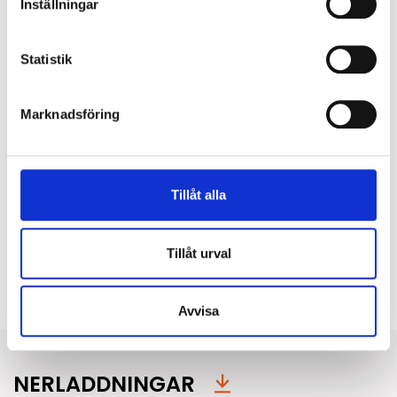
Inställningar
Armaturen är försedd med fristående drivare som
ansluts med snabbkoppling mot armatur.
Statistik
Anslutningstyp:
SLS 2,5 m 3G0,75 mm²
Marknadsföring
Montage
Monteras helt utan verktyg. Vid montering i mjukt
undertak rekommenderas användning av
Tillåt alla
monteringsbrygga, se tillbehör. Mer information
finns i monteringsanvisningen.
Tillåt urval
Typ av montage:
Infällt
Avvisa
NERLADDNINGAR