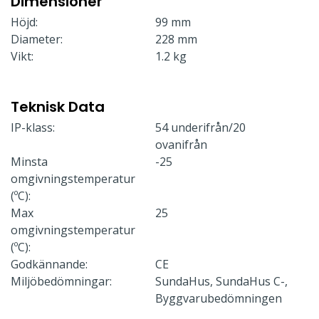
Dimensioner
Höjd:
99 mm
Diameter:
228 mm
Vikt:
1.2 kg
Teknisk Data
IP-klass:
54 underifrån/20
ovanifrån
Minsta
-25
omgivningstemperatur
(ºC):
Max
25
omgivningstemperatur
(ºC):
Godkännande:
CE
Miljöbedömningar:
SundaHus, SundaHus C-,
Byggvarubedömningen