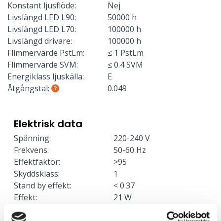
Konstant ljusflöde:
Nej
Livslängd LED L90:
50000 h
Livslängd LED L70:
100000 h
Livslängd drivare:
100000 h
Flimmervärde PstLm:
≤ 1 PstLm
Flimmervärde SVM:
≤ 0.4 SVM
Energiklass ljuskälla:
E
Åtgångstal:
0.049
Elektrisk data
Spänning:
220-240 V
Frekvens:
50-60 Hz
Effektfaktor:
>95
Skyddsklass:
1
Stand by effekt:
< 0.37
Effekt:
21 W
Armaturer/C10A säkring:
31
Armaturer/C16A säkring:
53