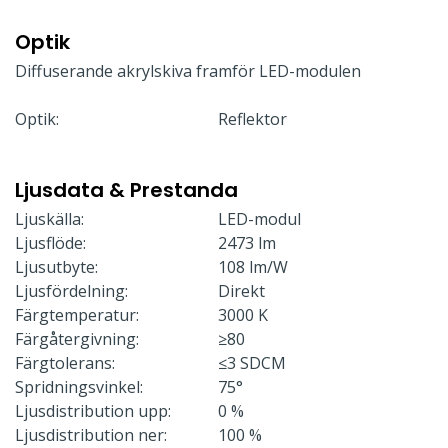
Optik
Diffuserande akrylskiva framför LED-modulen
Optik:
Reflektor
Ljusdata & Prestanda
Ljuskälla:
LED-modul
Ljusflöde:
2473 lm
Ljusutbyte:
108 lm/W
Ljusfördelning:
Direkt
Färgtemperatur:
3000 K
Färgåtergivning:
≥80
Färgtolerans:
≤3 SDCM
Spridningsvinkel:
75°
Ljusdistribution upp:
0 %
Ljusdistribution ner:
100 %