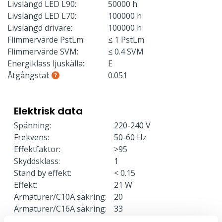
Livslängd LED L90:
50000 h
Livslängd LED L70:
100000 h
Livslängd drivare:
100000 h
Flimmervärde PstLm:
≤ 1 PstLm
Flimmervärde SVM:
≤ 0.4 SVM
Energiklass ljuskälla:
E
Åtgångstal:
0.051
Elektrisk data
Spänning:
220-240 V
Frekvens:
50-60 Hz
Effektfaktor:
>95
Skyddsklass:
1
Stand by effekt:
< 0.15
Effekt:
21 W
Armaturer/C10A säkring:
20
Armaturer/C16A säkring:
33
Armaturer/B10A säkring:
12