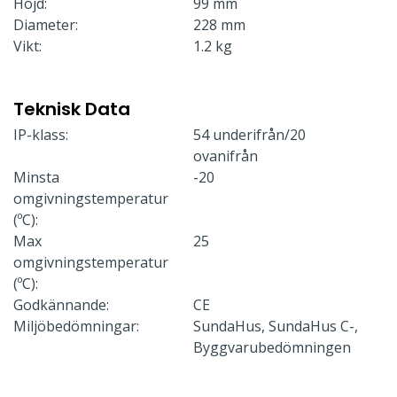
Höjd:
99 mm
Diameter:
228 mm
Vikt:
1.2 kg
Teknisk Data
IP-klass:
54 underifrån/20
ovanifrån
Minsta
-20
omgivningstemperatur
(ºC):
Max
25
omgivningstemperatur
(ºC):
Godkännande:
CE
Miljöbedömningar:
SundaHus, SundaHus C-,
Byggvarubedömningen