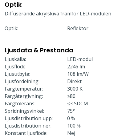
Optik
Diffuserande akrylskiva framför LED-modulen
Optik:
Reflektor
Ljusdata & Prestanda
Ljuskälla:
LED-modul
Ljusflöde:
2246 lm
Ljusutbyte:
108 lm/W
Ljusfördelning:
Direkt
Färgtemperatur:
3000 K
Färgåtergivning:
≥80
Färgtolerans:
≤3 SDCM
Spridningsvinkel:
75°
Ljusdistribution upp:
0 %
Ljusdistribution ner:
100 %
Konstant ljusflöde:
Nej