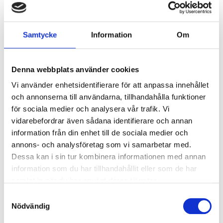
Armaturer/B16A säkring:
20
Överspänningsskydd CM
2
kV/kA:
Samtycke
Information
Om
Överspänningsskydd DM
1
kV/kA:
Denna webbplats använder cookies
Vi använder enhetsidentifierare för att anpassa innehållet
Ljusstyrning
och annonserna till användarna, tillhandahålla funktioner
Ljusstyrning:
DALI, Fasimpuls, DSI,
för sociala medier och analysera vår trafik. Vi
Korridorfunktion
vidarebefordrar även sådana identifierare och annan
Antal DALI-adresser:
1
information från din enhet till de sociala medier och
Sensor:
Utan sensor
annons- och analysföretag som vi samarbetar med.
Dessa kan i sin tur kombinera informationen med annan
information som du har tillhandahållit eller som de har
Nödljus
samlat in när du har använt deras tjänster.
Nödljus:
Nej
Samtyckesval
Nödvändig