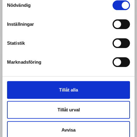
Nödvändig
Inställningar
SOLEA C
En rund, dekorativ utanpåliggande armatur.
Statistik
Marknadsföring
Tillåt alla
Tillåt urval
Avvisa