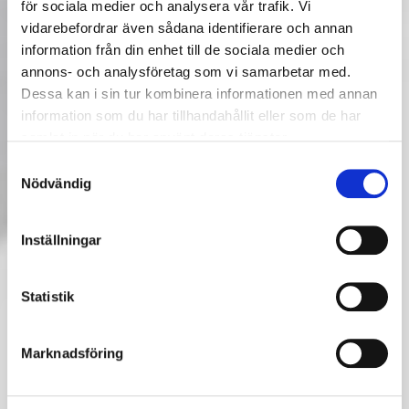
för sociala medier och analysera vår trafik. Vi
vidarebefordrar även sådana identifierare och annan
information från din enhet till de sociala medier och
annons- och analysföretag som vi samarbetar med.
Dessa kan i sin tur kombinera informationen med annan
information som du har tillhandahållit eller som de har
samlat in när du har använt deras tjänster.
Samtyckesval
Nödvändig
Inställningar
SKYLINE UP SYSTEM
En linjär pendlad armatur med upp-och nerljus för
Statistik
rampmontage.
Marknadsföring