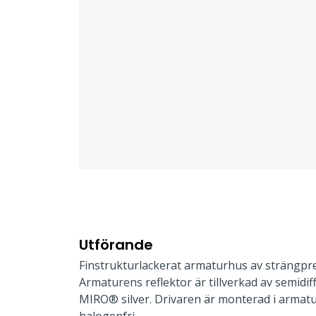
Utförande
Finstrukturlackerat armaturhus av strängpr
Armaturens reflektor är tillverkad av semidi
MIRO® silver. Drivaren är monterad i armat