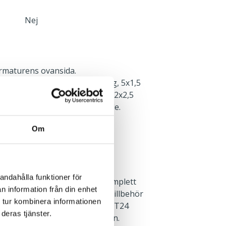
Nej
rmaturens ovansida.
edd med överkopplingsledning, 5x1,5
ör enklare installation. En 5x2x2,5
nt finns i armaturens ena ände.
Om
. Systemarmaturen behöver
andahålla funktioner för
och rampsats för att få en komplett
n information från din enhet
ör. Infällnadsbygel finns som tillbehör
 tur kombinera informationen
er montering rakt underifrån i T24
deras tjänster.
 finns i monteringsanvisningen.