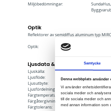
Miljöbedömningar:
SundaHus,
Byggvaru
Optik
Reflektorer av semidiffus aluminum typ MIRO
Optik:
Mikropris
Ljusdata & Prestanda
Samtycke
Ljuskälla:
LED-modu
Ljusflöde:
663 lm
Denna webbplats använder 
Ljusutbyte:
99 lm/W
Vi använder enhetsidentifierar
Ljusfördelning:
Direkt
sociala medier och analysera 
Färgtemperatur:
3000 K
till de sociala medier och a
Färgåtergivning:
≥80
med annan information som du 
Färgtolerans:
≤3 SDCM