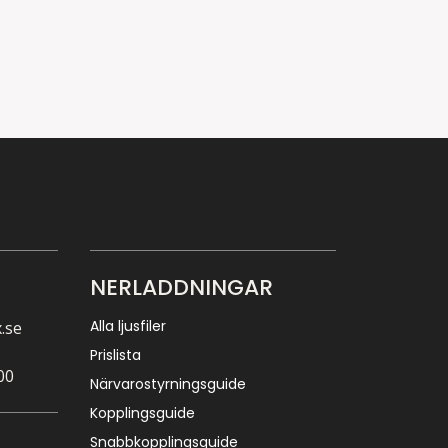
NERLADDNINGAR
Alla ljusfiler
.se
Prislista
00
Närvarostyrningsguide
Kopplingsguide
Snabbkopplingsguide