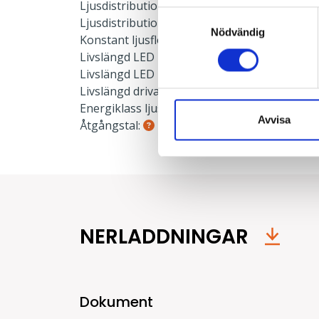
Ljusdistribution upp:
0 %
Samtyckesval
Ljusdistribution ner:
100 %
Nödvändig
Konstant ljusflöde:
Nej
Livslängd LED L90:
50000 h
Livslängd LED L80:
100000 h
Livslängd drivare:
100000 h
Energiklass ljuskälla:
C
Avvisa
Åtgångstal:
0.18
NERLADDNINGAR
Dokument