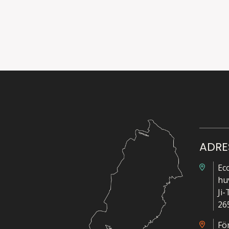
ADRE
Ec
hu
Ji
26
Fö