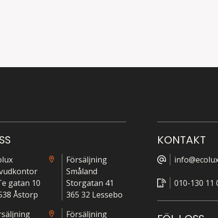
SS
KONTAKT
olux
Försäljning
info@ecolux
vudkontor
Småland
-Te gatan 10
Storgatan 41
010-130 11 
538 Åstorp
365 32 Lessebo
rsäljning
Försäljning