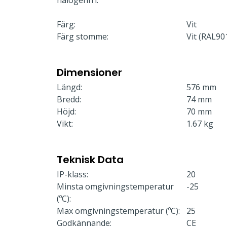
halogenfri.
Färg:
Vit
Färg stomme:
Vit (RAL90
Dimensioner
Längd:
576 mm
Bredd:
74 mm
Höjd:
70 mm
Vikt:
1.67 kg
Teknisk Data
IP-klass:
20
Minsta omgivningstemperatur
-25
(ºC):
Max omgivningstemperatur (ºC):
25
Godkännande:
CE