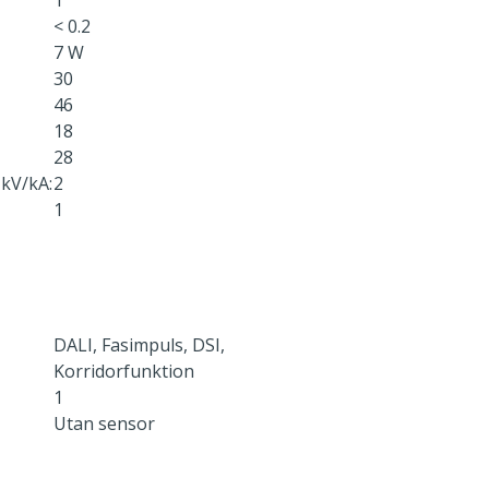
1
< 0.2
7 W
30
46
18
28
kV/kA:
2
1
DALI, Fasimpuls, DSI,
Korridorfunktion
1
Utan sensor