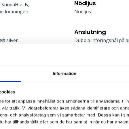
Nödljus
 SundaHus B,
bedömningen
Nödljus:
Anslutning
® silver.
Dubbla införingshål på a
Systemarmaturen är förs
matisk
mm² samt snabbkoppling f
mm² överkopplingsbar pli
Information
l
Montage
cookies
Montage i T24-profiltak
e för att anpassa innehållet och annonserna till användarna, tillh
kompletteras med gavlar 
vår trafik. Vi vidarebefordrar även sådana identifierare och anna
armatur, säljs som tillbeh
nnons- och analysföretag som vi samarbetar med. Dessa kan i sin
för montage i gipstak ell
har tillhandahållit eller som de har samlat in när du har använt 
bärverk. Mer information