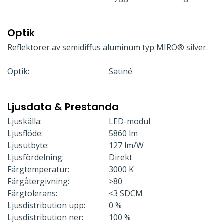
Optik
Reflektorer av semidiffus aluminum typ MIRO® silver.
Optik:
Satiné
Ljusdata & Prestanda
Ljuskälla:
LED-modul
Ljusflöde:
5860 lm
Ljusutbyte:
127 lm/W
Ljusfördelning:
Direkt
Färgtemperatur:
3000 K
Färgåtergivning:
≥80
Färgtolerans:
≤3 SDCM
Ljusdistribution upp:
0 %
Ljusdistribution ner:
100 %