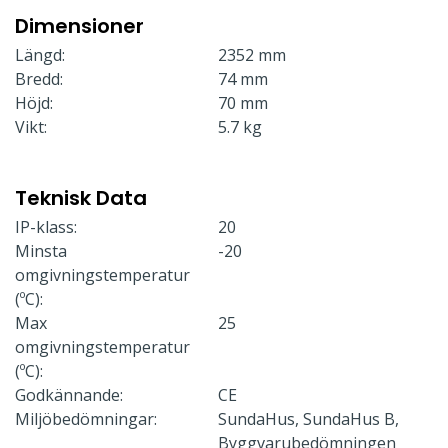
Dimensioner
Längd:
2352 mm
Bredd:
74 mm
Höjd:
70 mm
Vikt:
5.7 kg
Teknisk Data
IP-klass:
20
Minsta
-20
omgivningstemperatur
(ºC):
Max
25
omgivningstemperatur
(ºC):
Godkännande:
CE
Miljöbedömningar:
SundaHus, SundaHus B,
Byggvarubedömningen