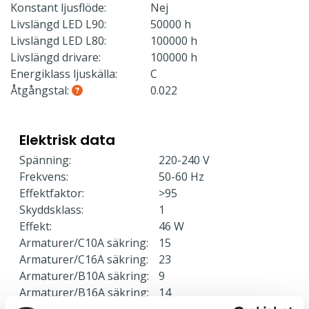
Konstant ljusflöde:
Nej
Livslängd LED L90:
50000 h
Livslängd LED L80:
100000 h
Livslängd drivare:
100000 h
Energiklass ljuskälla:
C
Åtgångstal:
0.022
Elektrisk data
Spänning:
220-240 V
Frekvens:
50-60 Hz
Effektfaktor:
>95
Skyddsklass:
1
Effekt:
46 W
Armaturer/C10A säkring:
15
Armaturer/C16A säkring:
23
Armaturer/B10A säkring:
9
Armaturer/B16A säkring:
14
Överspänningsskydd CM
2