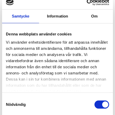
kV/kA:
Överspänningsskydd DM
1
Samtycke
Information
Om
kV/kA:
Denna webbplats använder cookies
Ljusstyrning
Vi använder enhetsidentifierare för att anpassa innehållet
Ljusstyrning:
Trådlös styrning Casambi
och annonserna till användarna, tillhandahålla funktioner
Sensor:
Utan sensor
för sociala medier och analysera vår trafik. Vi
vidarebefordrar även sådana identifierare och annan
information från din enhet till de sociala medier och
Nödljus
annons- och analysföretag som vi samarbetar med.
Nödljus:
Nej
Dessa kan i sin tur kombinera informationen med annan
information som du har tillhandahållit eller som de har
samlat in när du har använt deras tjänster.
Anslutning
Samtyckesval
Dubbla införingshål på armaturens ovansida.
Nödvändig
Systemarmaturen är försedd med
överkopplingsledning, 5x1,5 mm² samt