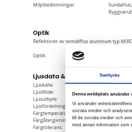
Miljöbedömningar:
SundaHus,
Byggvaru
Optik
Reflektorer av semidiffus aluminum typ MIRO
Optik:
Satiné
Ljusdata & Prestanda
Samtycke
Ljuskälla:
LED-modu
Ljusflöde:
2932 lm
Denna webbplats använder 
Ljusutbyte:
125 lm/W
Vi använder enhetsidentifierar
Ljusfördelning:
Direkt
sociala medier och analysera 
Färgtemperatur:
3000 K
till de sociala medier och a
Färgåtergivning:
≥80
med annan information som du 
Färgtolerans:
≤3 SDCM