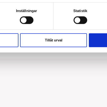
kompletteras med gavlar 
armatur, säljs som tillbeh
Inställningar
Statistik
för montage i gipstak ell
bärverk. Mer information
Typ av montage:
Montage:
Tillåt urval