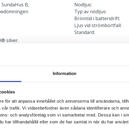
 SundaHus B,
Nödljus:
bedömningen
Typ av nödljus:
Brinntid i batteridrift:
Ljus vid strömbortfall:
Standard:
® silver.
Anslutning
Dubbla införingshål på a
Systemarmaturen är förs
Information
mm² samt snabbkoppling f
mm² överkopplingsbar pli
l
fas krävs för underhållsl
cookies
e för att anpassa innehållet och annonserna till användarna, tillh
vår trafik. Vi vidarebefordrar även sådana identifierare och anna
Montage
nnons- och analysföretag som vi samarbetar med. Dessa kan i sin
har tillhandahållit eller som de har samlat in när du har använt 
Montage i T24-profiltak