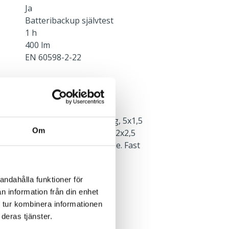
Ja
Batteribackup självtest
1 h
400 lm
EN 60598-2-22
rmaturens ovansida.
edd med överkopplingsledning, 5x1,5
Om
ör enklare installation. En 5x2x2,5
nt finns i armaturens ena ände. Fast
addning av batteri (UNSW).
andahålla funktioner för
n information från din enhet
 tur kombinera informationen
deras tjänster.
. Systemarmaturen behöver