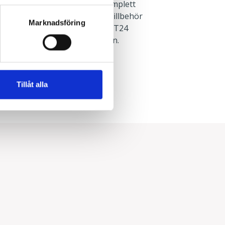
och rampsats för att få en komplett
ör. Infällnadsbygel finns som tillbehör
Marknadsföring
er montering rakt underifrån i T24
 finns i monteringsanvisningen.
Infällt
System
Tillåt alla