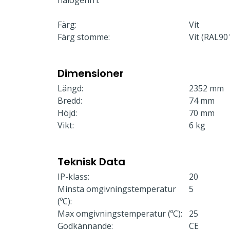
halogenfri.
Färg:
Vit
Färg stomme:
Vit (RAL90
Dimensioner
Längd:
2352 mm
Bredd:
74 mm
Höjd:
70 mm
Vikt:
6 kg
Teknisk Data
IP-klass:
20
Minsta omgivningstemperatur
5
(ºC):
Max omgivningstemperatur (ºC):
25
Godkännande:
CE