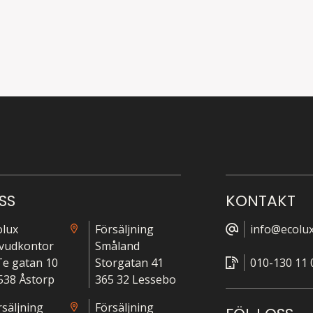
SS
KONTAKT
olux
Försäljning
info@ecolux
vudkontor
Småland
-Te gatan 10
Storgatan 41
010-130 11 
538 Åstorp
365 32 Lessebo
rsäljning
Försäljning