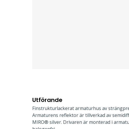
Utförande
Finstrukturlackerat armaturhus av strängpr
Armaturens reflektor är tillverkad av semidi
MIRO® silver. Drivaren är monterad i armat