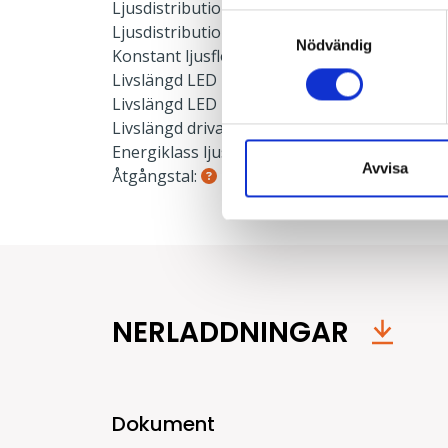
Ljusdistribution upp:
0 %
Samtyckesval
Ljusdistribution ner:
100 %
Nödvändig
Konstant ljusflöde:
Nej
Livslängd LED L90:
50000 h
Livslängd LED L80:
100000 h
Livslängd drivare:
100000 h
Energiklass ljuskälla:
C
Avvisa
Åtgångstal:
0.044
NERLADDNINGAR
Dokument