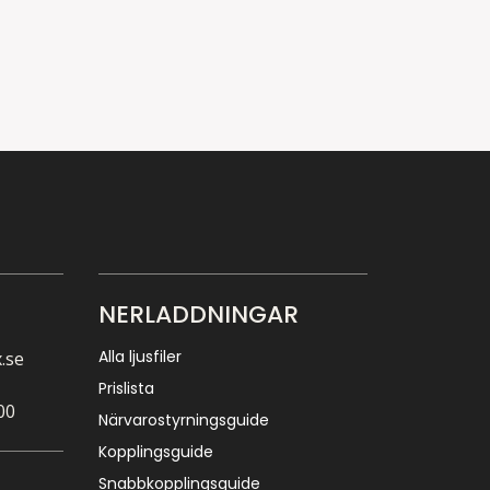
NERLADDNINGAR
Alla ljusfiler
.se
Prislista
00
Närvarostyrningsguide
Kopplingsguide
Snabbkopplingsguide