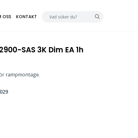
 OSS
KONTAKT
/2900-SAS 3K Dim EA 1h
 för rampmontage.
029