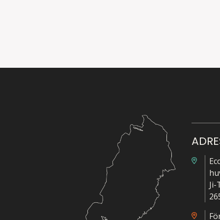
ADRE
Ec
hu
Ji
26
Fö