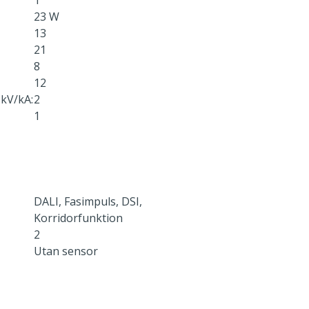
1
23 W
13
21
8
12
kV/kA:
2
1
DALI, Fasimpuls, DSI,
Korridorfunktion
2
Utan sensor