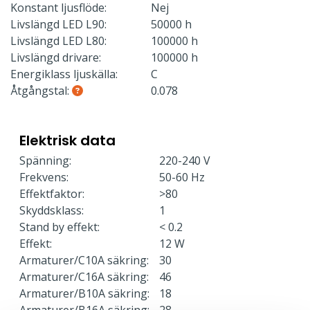
Konstant ljusflöde:
Nej
Livslängd LED L90:
50000 h
Livslängd LED L80:
100000 h
Livslängd drivare:
100000 h
Energiklass ljuskälla:
C
Åtgångstal:
0.078
Elektrisk data
Spänning:
220-240 V
Frekvens:
50-60 Hz
Effektfaktor:
>80
Skyddsklass:
1
Stand by effekt:
< 0.2
Effekt:
12 W
Armaturer/C10A säkring:
30
Armaturer/C16A säkring:
46
Armaturer/B10A säkring:
18
Armaturer/B16A säkring:
28