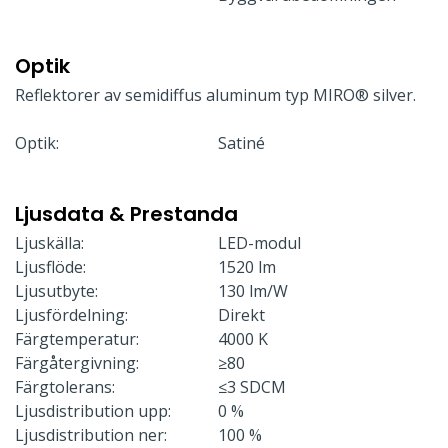
Optik
Reflektorer av semidiffus aluminum typ MIRO® silver.
Optik:
Satiné
Ljusdata & Prestanda
Ljuskälla:
LED-modul
Ljusflöde:
1520 lm
Ljusutbyte:
130 lm/W
Ljusfördelning:
Direkt
Färgtemperatur:
4000 K
Färgåtergivning:
≥80
Färgtolerans:
≤3 SDCM
Ljusdistribution upp:
0 %
Ljusdistribution ner:
100 %