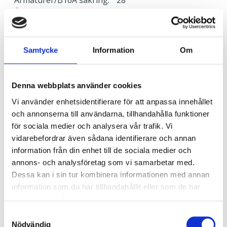
Överspänningsskydd CM
2
kV/kA:
Överspänningsskydd DM
1
kV/kA:
Samtycke
Information
Om
Ljusstyrning
Denna webbplats använder cookies
Ljusstyrning:
DALI, Fasimpuls, DSI,
Vi använder enhetsidentifierare för att anpassa innehållet
Korridorfunktion
och annonserna till användarna, tillhandahålla funktioner
Antal DALI-adresser:
1
för sociala medier och analysera vår trafik. Vi
Sensor:
Utan sensor
vidarebefordrar även sådana identifierare och annan
information från din enhet till de sociala medier och
annons- och analysföretag som vi samarbetar med.
Nödljus
Dessa kan i sin tur kombinera informationen med annan
Nödljus:
Nej
information som du har tillhandahållit eller som de har
samlat in när du har använt deras tjänster.
Samtyckesval
Anslutning
Nödvändig