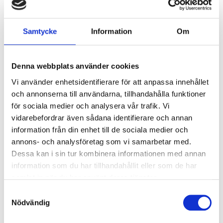
kV/kA:
Överspänningsskydd DM
1
Samtycke
Information
Om
kV/kA:
Denna webbplats använder cookies
Ljusstyrning
Vi använder enhetsidentifierare för att anpassa innehållet
Ljusstyrning:
Trådlös styrning Casambi
och annonserna till användarna, tillhandahålla funktioner
Sensor:
Utan sensor
för sociala medier och analysera vår trafik. Vi
vidarebefordrar även sådana identifierare och annan
information från din enhet till de sociala medier och
Nödljus
annons- och analysföretag som vi samarbetar med.
Nödljus:
Nej
Dessa kan i sin tur kombinera informationen med annan
information som du har tillhandahållit eller som de har
samlat in när du har använt deras tjänster.
Anslutning
Samtyckesval
Dubbla införingshål på armaturens ovansida.
Nödvändig
Systemarmaturen är försedd med
överkopplingsledning, 5x1,5 mm² samt