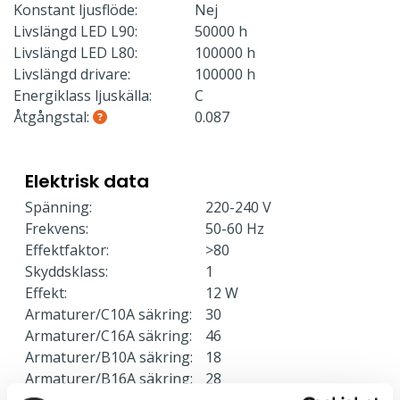
Konstant ljusflöde:
Nej
Livslängd LED L90:
50000 h
Livslängd LED L80:
100000 h
Livslängd drivare:
100000 h
Energiklass ljuskälla:
C
Åtgångstal:
0.087
Elektrisk data
Spänning:
220-240 V
Frekvens:
50-60 Hz
Effektfaktor:
>80
Skyddsklass:
1
Effekt:
12 W
Armaturer/C10A säkring:
30
Armaturer/C16A säkring:
46
Armaturer/B10A säkring:
18
Armaturer/B16A säkring:
28
Överspänningsskydd CM
2