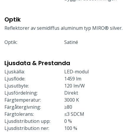
Optik
Reflektorer av semidiffus aluminum typ MIRO® silver.
Optik:
Satiné
Ljusdata & Prestanda
Ljuskälla:
LED-modul
Ljusflöde:
1459 lm
Ljusutbyte:
120 lm/W
Ljusfördelning:
Direkt
Färgtemperatur:
3000 K
Färgåtergivning:
≥80
Färgtolerans:
≤3 SDCM
Ljusdistribution upp:
0 %
Ljusdistribution ner:
100 %