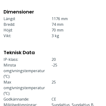
Dimensioner
Längd:
1176 mm
Bredd:
74 mm
Höjd:
70 mm
Vikt:
3 kg
Teknisk Data
IP-klass:
20
Minsta
-25
omgivningstemperatur
(ºC):
Max
25
omgivningstemperatur
(ºC):
Godkännande:
CE
Miljöbedömningar:
SundaHus, SundaHus B,