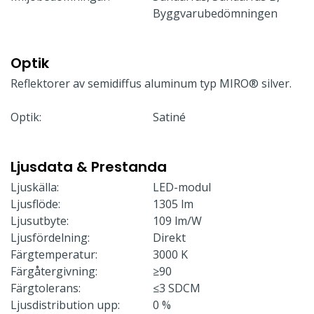
Byggvarubedömningen
Optik
Reflektorer av semidiffus aluminum typ MIRO® silver.
Optik:
Satiné
Ljusdata & Prestanda
Ljuskälla:
LED-modul
Ljusflöde:
1305 lm
Ljusutbyte:
109 lm/W
Ljusfördelning:
Direkt
Färgtemperatur:
3000 K
Färgåtergivning:
≥90
Färgtolerans:
≤3 SDCM
Ljusdistribution upp:
0 %