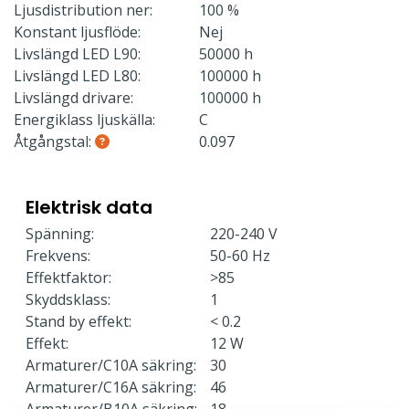
Ljusdistribution ner:
100 %
Konstant ljusflöde:
Nej
Livslängd LED L90:
50000 h
Livslängd LED L80:
100000 h
Livslängd drivare:
100000 h
Energiklass ljuskälla:
C
Åtgångstal:
0.097
Elektrisk data
Spänning:
220-240 V
Frekvens:
50-60 Hz
Effektfaktor:
>85
Skyddsklass:
1
Stand by effekt:
< 0.2
Effekt:
12 W
Armaturer/C10A säkring:
30
Armaturer/C16A säkring:
46
Armaturer/B10A säkring:
18