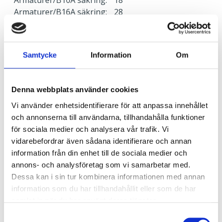
Armaturer/B16A säkring:
28
Överspänningsskydd CM
2
kV/kA:
Överspänningsskydd DM
1
Samtycke
Information
Om
kV/kA:
Denna webbplats använder cookies
Ljusstyrning
Vi använder enhetsidentifierare för att anpassa innehållet
Ljusstyrning:
DALI, Fasimpuls, DSI,
och annonserna till användarna, tillhandahålla funktioner
Korridorfunktion
för sociala medier och analysera vår trafik. Vi
Antal DALI-adresser:
1
vidarebefordrar även sådana identifierare och annan
Sensor:
Utan sensor
information från din enhet till de sociala medier och
annons- och analysföretag som vi samarbetar med.
Dessa kan i sin tur kombinera informationen med annan
Nödljus
information som du har tillhandahållit eller som de har
Nödljus:
Nej
samlat in när du har använt deras tjänster.
Samtyckesval