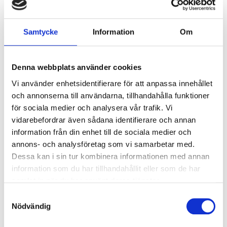
kV/kA:
Överspänningsskydd DM
1
Samtycke
Information
Om
kV/kA:
Denna webbplats använder cookies
Ljusstyrning
Vi använder enhetsidentifierare för att anpassa innehållet
Ljusstyrning:
Tänd/släck
och annonserna till användarna, tillhandahålla funktioner
Sensor:
Utan sensor
för sociala medier och analysera vår trafik. Vi
vidarebefordrar även sådana identifierare och annan
information från din enhet till de sociala medier och
Nödljus
annons- och analysföretag som vi samarbetar med.
Nödljus:
Nej
Dessa kan i sin tur kombinera informationen med annan
information som du har tillhandahållit eller som de har
samlat in när du har använt deras tjänster.
Anslutning
Samtyckesval
Dubbla införingshål på armaturens ovansida.
Nödvändig
Systemarmaturen är försedd med
överkopplingsledning, 5x1,5 mm² samt