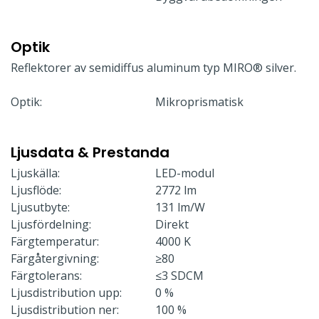
Optik
Reflektorer av semidiffus aluminum typ MIRO® silver.
Optik:
Mikroprismatisk
Ljusdata & Prestanda
Ljuskälla:
LED-modul
Ljusflöde:
2772 lm
Ljusutbyte:
131 lm/W
Ljusfördelning:
Direkt
Färgtemperatur:
4000 K
Färgåtergivning:
≥80
Färgtolerans:
≤3 SDCM
Ljusdistribution upp:
0 %
Ljusdistribution ner:
100 %