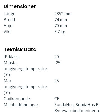
Dimensioner
Längd:
2352 mm
Bredd:
74 mm
Höjd:
70 mm
Vikt:
5.7 kg
Teknisk Data
IP-klass:
20
Minsta
-25
omgivningstemperatur
(ºC):
Max
25
omgivningstemperatur
(ºC):
Godkännande:
CE
Miljöbedömningar:
SundaHus, SundaHus B,
Byggvarubedömningen