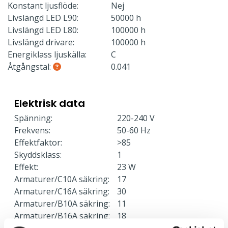
Konstant ljusflöde:
Nej
Livslängd LED L90:
50000 h
Livslängd LED L80:
100000 h
Livslängd drivare:
100000 h
Energiklass ljuskälla:
C
Åtgångstal:
0.041
Elektrisk data
Spänning:
220-240 V
Frekvens:
50-60 Hz
Effektfaktor:
>85
Skyddsklass:
1
Effekt:
23 W
Armaturer/C10A säkring:
17
Armaturer/C16A säkring:
30
Armaturer/B10A säkring:
11
Armaturer/B16A säkring:
18
Överspänningsskydd CM
2