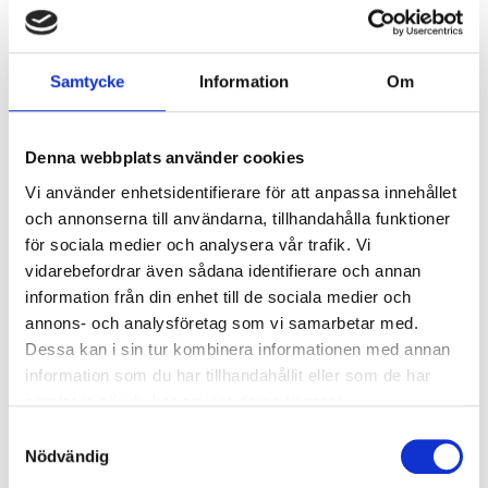
Överspänningsskydd CM
2
kV/kA:
Överspänningsskydd DM
1
Samtycke
Information
Om
kV/kA:
Denna webbplats använder cookies
Ljusstyrning
Vi använder enhetsidentifierare för att anpassa innehållet
Ljusstyrning:
Tänd/släck
och annonserna till användarna, tillhandahålla funktioner
Sensor:
Utan sensor
för sociala medier och analysera vår trafik. Vi
vidarebefordrar även sådana identifierare och annan
information från din enhet till de sociala medier och
Nödljus
annons- och analysföretag som vi samarbetar med.
Nödljus:
Nej
Dessa kan i sin tur kombinera informationen med annan
information som du har tillhandahållit eller som de har
samlat in när du har använt deras tjänster.
Anslutning
Samtyckesval
Dubbla införingshål på armaturens ovansida.
Nödvändig
Systemarmaturen är försedd med