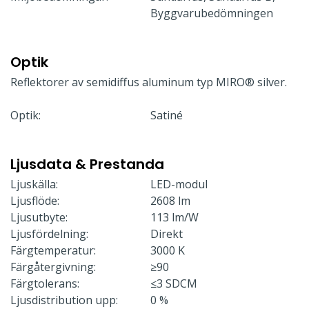
Byggvarubedömningen
Optik
Reflektorer av semidiffus aluminum typ MIRO® silver.
Optik:
Satiné
Ljusdata & Prestanda
Ljuskälla:
LED-modul
Ljusflöde:
2608 lm
Ljusutbyte:
113 lm/W
Ljusfördelning:
Direkt
Färgtemperatur:
3000 K
Färgåtergivning:
≥90
Färgtolerans:
≤3 SDCM
Ljusdistribution upp:
0 %