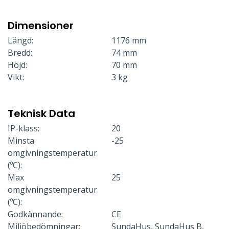
Dimensioner
Längd:
1176 mm
Bredd:
74 mm
Höjd:
70 mm
Vikt:
3 kg
Teknisk Data
IP-klass:
20
Minsta
-25
omgivningstemperatur
(ºC):
Max
25
omgivningstemperatur
(ºC):
Godkännande:
CE
Miljöbedömningar:
SundaHus, SundaHus B,