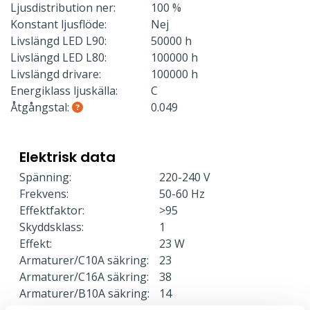
Ljusdistribution ner:
100 %
Konstant ljusflöde:
Nej
Livslängd LED L90:
50000 h
Livslängd LED L80:
100000 h
Livslängd drivare:
100000 h
Energiklass ljuskälla:
C
Åtgångstal:
0.049
Elektrisk data
Spänning:
220-240 V
Frekvens:
50-60 Hz
Effektfaktor:
>95
Skyddsklass:
1
Effekt:
23 W
Armaturer/C10A säkring:
23
Armaturer/C16A säkring:
38
Armaturer/B10A säkring:
14
Armaturer/B16A säkring:
23