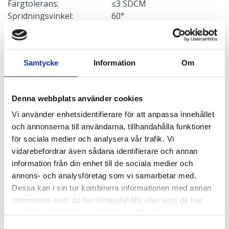
Färgtolerans:
≤3 SDCM
Spridningsvinkel:
60°
Ljusdistribution upp:
0 %
Ljusdistribution ner:
100 %
Konstant ljusflöde:
Nej
Samtycke
Information
Om
Livslängd LED L80:
100000 h
Livslängd drivare:
100000 h
Flimmervärde PstLm:
≤ 0.8 PstLm
Denna webbplats använder cookies
Flimmervärde SVM:
≤ 0.1 SVM
Åtgångstal:
0.014
Vi använder enhetsidentifierare för att anpassa innehållet
och annonserna till användarna, tillhandahålla funktioner
för sociala medier och analysera vår trafik. Vi
Elektrisk data
vidarebefordrar även sådana identifierare och annan
information från din enhet till de sociala medier och
Spänning:
220-240 V
annons- och analysföretag som vi samarbetar med.
Frekvens:
50-60 Hz
Dessa kan i sin tur kombinera informationen med annan
Effektfaktor:
>95
information som du har tillhandahållit eller som de har
Skyddsklass:
1
samlat in när du har använt deras tjänster.
Stand by effekt:
0.25
Effekt:
48 W
Samtyckesval