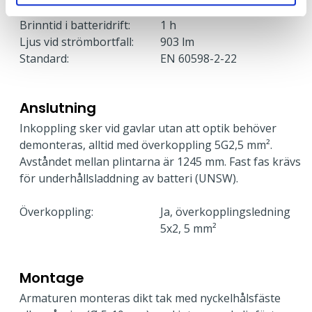
Typ av nödljus:
Batteribackup självtest
Brinntid i batteridrift:
1 h
Ljus vid strömbortfall:
903 lm
Standard:
EN 60598-2-22
Anslutning
Inkoppling sker vid gavlar utan att optik behöver
demonteras, alltid med överkoppling 5G2,5 mm².
Avståndet mellan plintarna är 1245 mm. Fast fas krävs
för underhållsladdning av batteri (UNSW).
Överkoppling:
Ja, överkopplingsledning
5x2, 5 mm²
Montage
Armaturen monteras dikt tak med nyckelhålsfäste