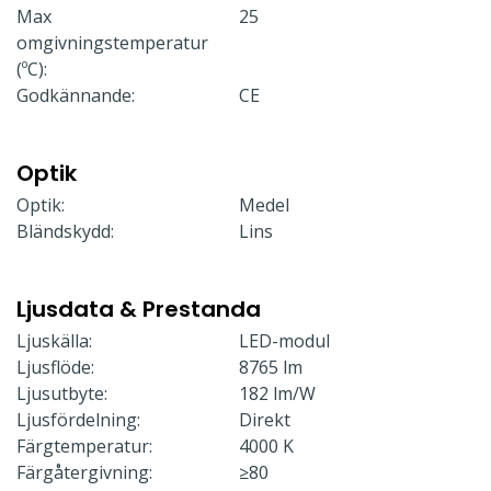
Max
25
omgivningstemperatur
(ºC):
Godkännande:
CE
Optik
Optik:
Medel
Bländskydd:
Lins
Ljusdata & Prestanda
Ljuskälla:
LED-modul
Ljusflöde:
8765 lm
Ljusutbyte:
182 lm/W
Ljusfördelning:
Direkt
Färgtemperatur:
4000 K
Färgåtergivning:
≥80