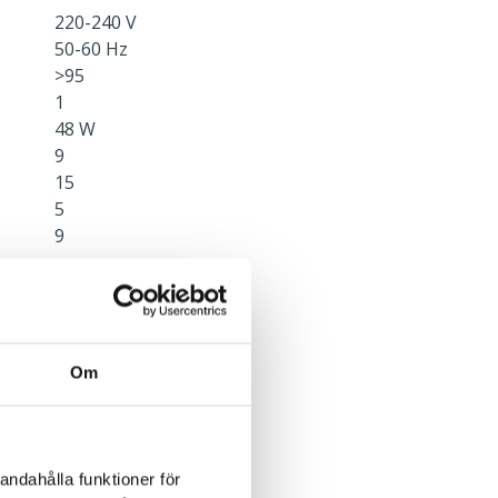
220-240 V
50-60 Hz
>95
1
48 W
9
15
5
9
Tänd/släck
Utan sensor
Om
andahålla funktioner för
Ja