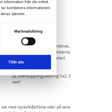
n information från din enhet
Batteribackup självtest
 tur kombinera informationen
1 h
deras tjänster.
903 lm
EN 60598-2-22
Marknadsföring
ar utan att optik behöver demonteras,
5G2,5 mm². Avståndet mellan plintarna
s för underhållsladdning av batteri
Tillåt alla
Ja, överkopplingsledning 5x2, 5
mm²
tak med nyckelhålsfäste eller på wire