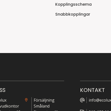
Kopplingsschema
Snabbkopplingar
SS
KONTAKT
olux
Försäljning
info@ecolux
vudkontor
Småland