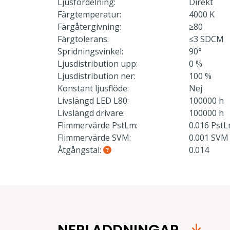
Ljusfördelning:
Direkt
Färgtemperatur:
4000 K
Färgåtergivning:
≥80
Färgtolerans:
≤3 SDCM
Spridningsvinkel:
90°
Ljusdistribution upp:
0 %
Ljusdistribution ner:
100 %
Konstant ljusflöde:
Nej
Livslängd LED L80:
100000 h
Livslängd drivare:
100000 h
Flimmervärde PstLm:
0.016 Pst
Flimmervärde SVM:
0.001 SVM
Åtgångstal:
0.014