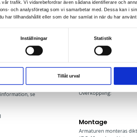
vår trafik. Vi vidarebefordrar även sådana identifierare och anna
Typ av nödljus:
nnons- och analysföretag som vi samarbetar med. Dessa kan i sin
Brinntid i batteridrift:
har tillhandahållit eller som de har samlat in när du har använt 
Ljus vid strömbortfall:
Standard:
Inställningar
Statistik
Anslutning
Inkoppling sker vid gavl
alltid med överkoppling 
är 1245 mm. Fast fas kräv
Tillåt urval
(UNSW).
h på drivaren – välj
Överkoppling:
 information, se
l
Montage
Armaturen monteras dikt 