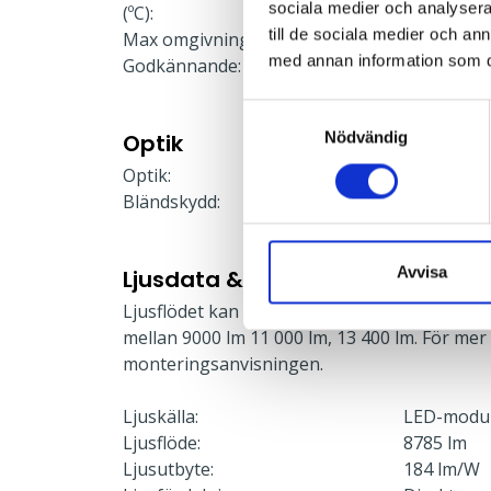
sociala medier och analysera 
(ºC):
till de sociala medier och a
Max omgivningstemperatur (ºC):
25
med annan information som du 
Godkännande:
CE
Samtyckesval
Nödvändig
Optik
Optik:
Bred
Bländskydd:
Lins
Avvisa
Ljusdata & Prestanda
Ljusflödet kan enkelt justeras via en dipswitc
mellan 9000 lm 11 000 lm, 13 400 lm. För mer
monteringsanvisningen.
Ljuskälla:
LED-modu
Ljusflöde:
8785 lm
Ljusutbyte:
184 lm/W