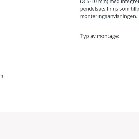
(Ø 5-10 mm) med integrera
pendelsats finns som till
monteringsanvisningen.
Typ av montage:
Lm