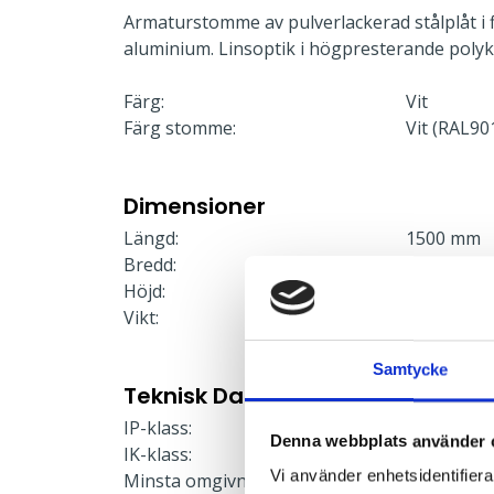
Armaturstomme av pulverlackerad stålplåt i f
aluminium. Linsoptik i högpresterande polyk
Färg:
Vit
Färg stomme:
Vit (RAL90
Dimensioner
Längd:
1500 mm
Bredd:
100 mm
Höjd:
54 mm
Vikt:
3.8 kg
Samtycke
Teknisk Data
IP-klass:
23
Denna webbplats använder 
IK-klass:
6
Vi använder enhetsidentifierar
Minsta omgivningstemperatur
5