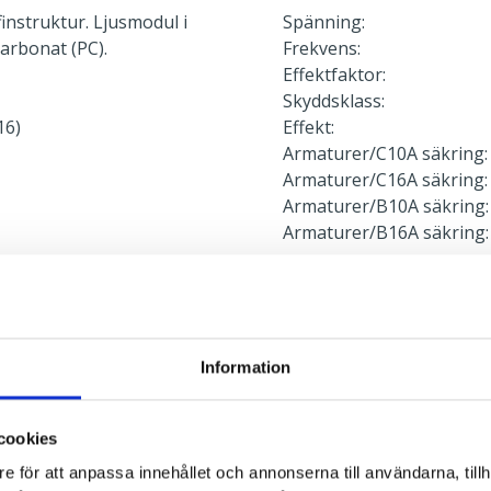
instruktur. Ljusmodul i
Spänning:
arbonat (PC).
Frekvens:
Effektfaktor:
Skyddsklass:
16)
Effekt:
Armaturer/C10A säkring:
Armaturer/C16A säkring:
Armaturer/B10A säkring:
Armaturer/B16A säkring:
Ljusstyrning
Ljusstyrning:
Sensor:
Information
cookies
Nödljus
e för att anpassa innehållet och annonserna till användarna, tillh
Nödljus: