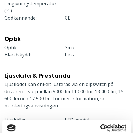
omgivningstemperatur
(ºC):
Godkännande:
CE
Optik
Optik:
Smal
Bländskydd:
Lins
Ljusdata & Prestanda
Ljusflödet kan enkelt justeras via en dipswitch på
drivaren – välj mellan 9000 lm 11 000 lm, 13 400 lm, 15
600 lm och 17 500 lm. För mer information, se
monteringsanvisningen.
Ljuskälla:
LED-modul
Ljusflöde:
17856 lm