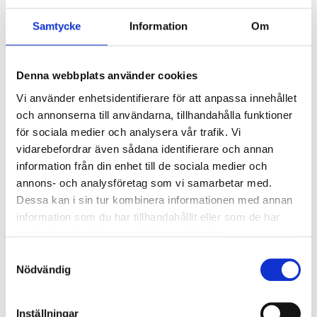
Ljusutbyte:
170 lm/W
Ljusfördelning:
Direkt
Samtycke
Information
Om
Färgtemperatur:
4000 K
Färgåtergivning:
≥80
Färgtolerans:
≤3 SDCM
Denna webbplats använder cookies
Spridningsvinkel:
30°
Vi använder enhetsidentifierare för att anpassa innehållet
Ljusdistribution upp:
0 %
och annonserna till användarna, tillhandahålla funktioner
Ljusdistribution ner:
100 %
för sociala medier och analysera vår trafik. Vi
Konstant ljusflöde:
Nej
vidarebefordrar även sådana identifierare och annan
Livslängd LED L80:
100000 h
information från din enhet till de sociala medier och
Livslängd drivare:
100000 h
annons- och analysföretag som vi samarbetar med.
Flimmervärde PstLm:
0.016 PstLm
Dessa kan i sin tur kombinera informationen med annan
Flimmervärde SVM:
0.001 SVM
information som du har tillhandahållit eller som de har
Åtgångstal:
0.007
samlat in när du har använt deras tjänster.
Samtyckesval
Nödvändig
Elektrisk data
Spänning:
220-240 V
Frekvens:
50-60 Hz
Inställningar