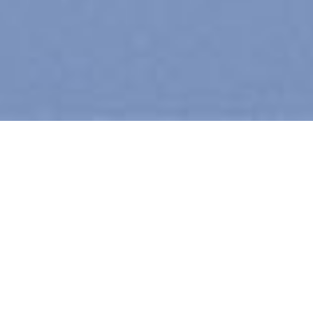
Idrottshall
BELYSNINGSGUIDE SKOLA
En välplanerad belysning i skolans idrottshall
säkerställer en trivsam miljö för både elever och lärare.
Eftersom hallarna ofta används för olika aktiviteter
under dagen och av föreningslivet på kvällar och