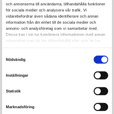
och annonserna till användarna, tillhandahålla funktioner
för sociala medier och analysera vår trafik. Vi
vidarebefordrar även sådana identifierare och annan
information från din enhet till de sociala medier och
annons- och analysföretag som vi samarbetar med.
Dessa kan i sin tur kombinera informationen med annan
information som du har tillhandahållit eller som de har
samlat in när du har använt deras tjänster.
Samtyckesval
Nödvändig
Inställningar
FLEX65
En fristående uttagsstav för en, två eller fyra
Statistik
arbetsplatser.
Marknadsföring