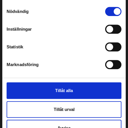
Samtyckesval
Nödvändig
Inställningar
Statistik
Marknadsföring
ADRESS
Tillåt alla
Ecolux huvudkontor
Ji-Te gatan 10
26538 Åstorp
Tillåt urval
Försäljning Småland
Storgatan 41
Avvisa