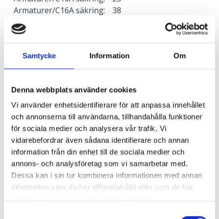
Armaturer/C16A säkring:
38
Armaturer/B10A säkring:
14
Armaturer/B16A säkring:
23
Överspänningsskydd CM
2
Samtycke
Information
Om
kV/kA:
Överspänningsskydd DM
1
kV/kA:
Denna webbplats använder cookies
Vi använder enhetsidentifierare för att anpassa innehållet
Ljusstyrning
och annonserna till användarna, tillhandahålla funktioner
Ljusstyrning:
Tänd/släck
för sociala medier och analysera vår trafik. Vi
Sensor:
Utan sensor
vidarebefordrar även sådana identifierare och annan
information från din enhet till de sociala medier och
annons- och analysföretag som vi samarbetar med.
Nödljus
Dessa kan i sin tur kombinera informationen med annan
information som du har tillhandahållit eller som de har
Nödljus:
Nej
samlat in när du har använt deras tjänster.
Samtyckesval