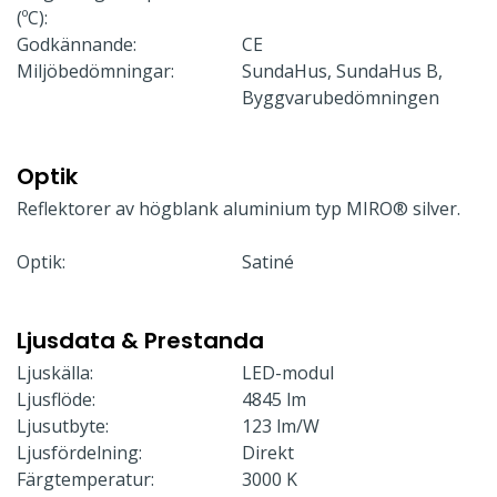
(ºC):
Godkännande:
CE
Miljöbedömningar:
SundaHus, SundaHus B,
Byggvarubedömningen
Optik
Reflektorer av högblank aluminium typ MIRO® silver.
Optik:
Satiné
Ljusdata & Prestanda
Ljuskälla:
LED-modul
Ljusflöde:
4845 lm
Ljusutbyte:
123 lm/W
Ljusfördelning:
Direkt
Färgtemperatur:
3000 K