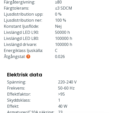
Färgåtergivning:
≥80
Färgtolerans:
≤3 SDCM
Ljusdistribution upp:
0 %
Ljusdistribution ner:
100 %
Konstant ljusflöde:
Nej
Livslängd LED L90:
50000 h
Livslängd LED L80:
100000 h
Livslängd drivare:
100000 h
Energiklass ljuskälla:
C
Åtgångstal:
0.026
Elektrisk data
Spänning:
220-240 V
Frekvens:
50-60 Hz
Effektfaktor:
>95
Skyddsklass:
1
Effekt:
40 W
Armaturer/C10A säkring:
23