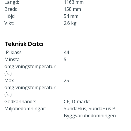
Längd:
1163 mm
Bredd:
158 mm
Höjd:
54 mm
Vikt:
2.6 kg
Teknisk Data
IP-klass:
44
Minsta
5
omgivningstemperatur
(ºC):
Max
25
omgivningstemperatur
(ºC):
Godkännande:
CE, D-märkt
Miljöbedömningar:
SundaHus, SundaHus B,
Byggvarubedömningen