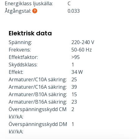
Energiklass ljuskälla:
C
Åtgångstal:
0.033
Elektrisk data
Spänning:
220-240 V
Frekvens:
50-60 Hz
Effektfaktor:
>95
Skyddsklass:
1
Effekt:
34 W
Armaturer/C10A säkring:
25
Armaturer/C16A säkring:
39
Armaturer/B10A säkring:
15
Armaturer/B16A säkring:
23
Överspänningsskydd CM
2
kV/kA:
Överspänningsskydd DM
1
kV/kA: