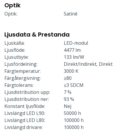
Optik
Optik:
Satiné
Ljusdata & Prestanda
Ljuskälla:
LED-modul
Ljusflöde:
4477 lm
Ljusutbyte:
133 lm/W
Ljusfördelning:
Direkt/Indirekt, Direkt
Färgtemperatur:
3000 K
Färgåtergivning:
≥80
Färgtolerans:
≤3 SDCM
Ljusdistribution upp:
7 %
Ljusdistribution ner:
93 %
Konstant ljusflöde:
Nej
Livslängd LED L90:
50000 h
Livslängd LED L80:
100000 h
Livslängd drivare:
100000 h