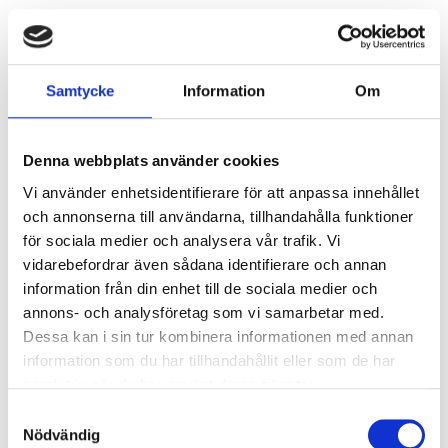
Ljusstyrning
Ljusstyrning:
Korridorfunktion (10%
Samtycke
Information
Om
grundljus)
Sensor:
Mikrovågssensor (trådlös
slav)
Denna webbplats använder cookies
Vi använder enhetsidentifierare för att anpassa innehållet
Nödljus
och annonserna till användarna, tillhandahålla funktioner
för sociala medier och analysera vår trafik. Vi
Nödljus:
Ja
vidarebefordrar även sådana identifierare och annan
Typ av nödljus:
Batteribackup självtest
information från din enhet till de sociala medier och
Brinntid i batteridrift:
1 h
annons- och analysföretag som vi samarbetar med.
Ljus vid strömbortfall:
330 lm
Dessa kan i sin tur kombinera informationen med annan
Standard:
EN 60598-2-22
information som du har tillhandahållit eller som de har
samlat in när du har använt deras tjänster.
Anslutning
Samtyckesval
Nödvändig
Dubbla införingshål på armaturens baksida