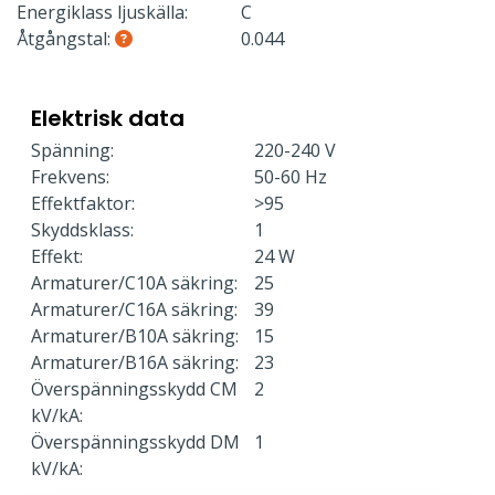
Energiklass ljuskälla:
C
Åtgångstal:
0.044
Elektrisk data
Spänning:
220-240 V
Frekvens:
50-60 Hz
Effektfaktor:
>95
Skyddsklass:
1
Effekt:
24 W
Armaturer/C10A säkring:
25
Armaturer/C16A säkring:
39
Armaturer/B10A säkring:
15
Armaturer/B16A säkring:
23
Överspänningsskydd CM
2
kV/kA:
Överspänningsskydd DM
1
kV/kA: