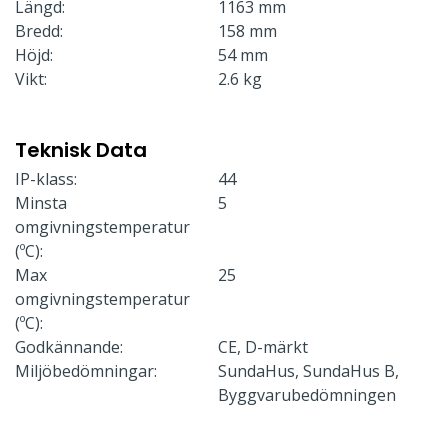
Längd:
1163 mm
Bredd:
158 mm
Höjd:
54 mm
Vikt:
2.6 kg
Teknisk Data
IP-klass:
44
Minsta
5
omgivningstemperatur
(ºC):
Max
25
omgivningstemperatur
(ºC):
Godkännande:
CE, D-märkt
Miljöbedömningar:
SundaHus, SundaHus B,
Byggvarubedömningen