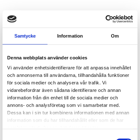
Ljusstyrning
Ljusstyrning:
DALI, Fasimpuls, DSI,
Korridorfunktion
Samtycke
Information
Om
Antal DALI-adresser:
1
Sensor:
Utan sensor
Denna webbplats använder cookies
Nödljus
Vi använder enhetsidentifierare för att anpassa innehållet
och annonserna till användarna, tillhandahålla funktioner
Nödljus:
Ja
för sociala medier och analysera vår trafik. Vi
Typ av nödljus:
Batteribackup självtest
vidarebefordrar även sådana identifierare och annan
Brinntid i batteridrift:
1 h
information från din enhet till de sociala medier och
Ljus vid strömbortfall:
344 lm
annons- och analysföretag som vi samarbetar med.
Standard:
EN 60598-2-22
Dessa kan i sin tur kombinera informationen med annan
information som du har tillhandahållit eller som de har
samlat in när du har använt deras tjänster.
Anslutning
Samtyckesval
Dubbla införingshål på armaturens baksida