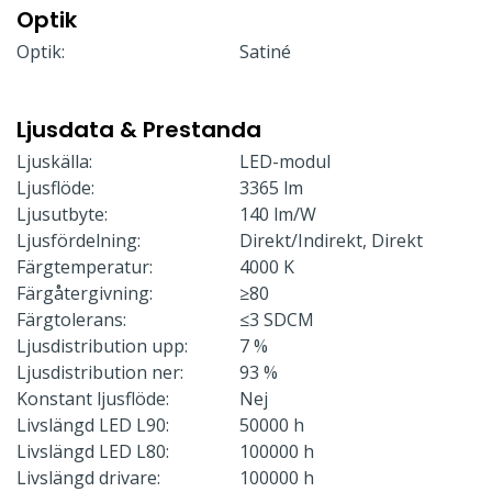
Optik
Optik:
Satiné
Ljusdata & Prestanda
Ljuskälla:
LED-modul
Ljusflöde:
3365 lm
Ljusutbyte:
140 lm/W
Ljusfördelning:
Direkt/Indirekt, Direkt
Färgtemperatur:
4000 K
Färgåtergivning:
≥80
Färgtolerans:
≤3 SDCM
Ljusdistribution upp:
7 %
Ljusdistribution ner:
93 %
Konstant ljusflöde:
Nej
Livslängd LED L90:
50000 h
Livslängd LED L80:
100000 h
Livslängd drivare:
100000 h