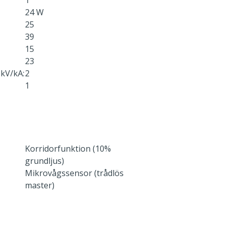
1
24 W
25
39
15
23
kV/kA:
2
1
Korridorfunktion (10%
grundljus)
Mikrovågssensor (trådlös
master)