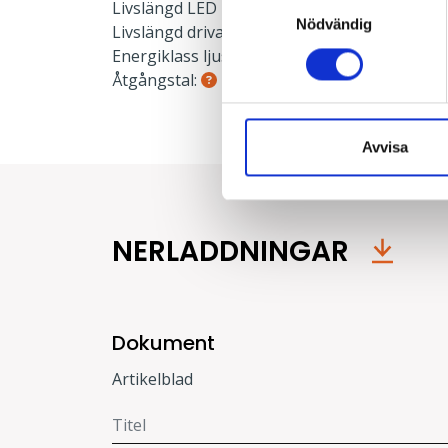
Samtyckesval
Livslängd LED L80:
100000 h
Nödvändig
Livslängd drivare:
100000 h
Energiklass ljuskälla:
C
Åtgångstal:
0.046
Avvisa
NERLADDNINGAR
Dokument
Artikelblad