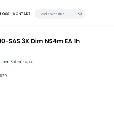
 OSS
KONTAKT
00-SAS 3K Dim NS4m EA 1h
r med Satinékupa.
029