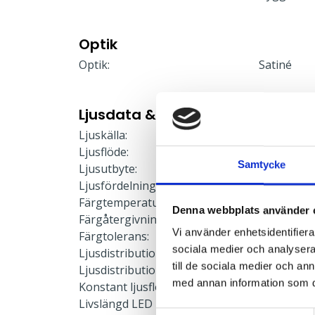
Optik
Optik:
Satiné
Ljusdata & Prestanda
Ljuskälla:
LED-modu
Ljusflöde:
3226 lm
Samtycke
Ljusutbyte:
134 lm/W
Ljusfördelning:
Direkt/Indi
Färgtemperatur:
3000 K
Denna webbplats använder 
Färgåtergivning:
≥80
Vi använder enhetsidentifierar
Färgtolerans:
≤3 SDCM
sociala medier och analysera 
Ljusdistribution upp:
7 %
till de sociala medier och a
Ljusdistribution ner:
93 %
med annan information som du 
Konstant ljusflöde:
Nej
Livslängd LED L90:
50000 h