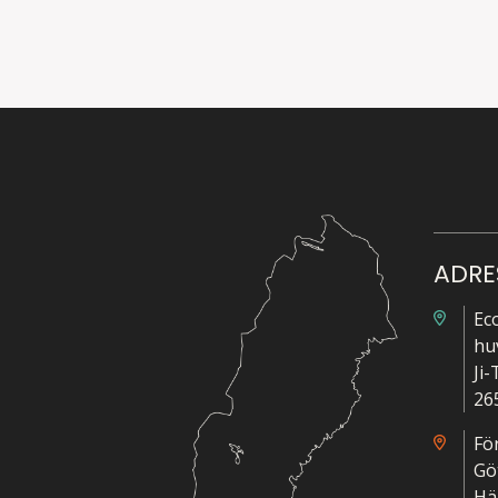
ADRE
Ec
hu
Ji
26
Fö
Gö
Hä