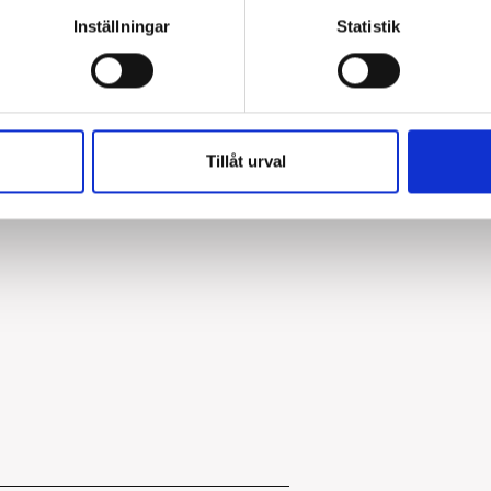
mm. Skyddsrumsbygel, lin
Inställningar
Statistik
tillbehör. Mer informatio
Typ av montage:
Tillåt urval