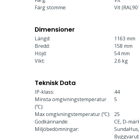
Färg:
Vit
Färg stomme:
Vit (RAL90
Dimensioner
Längd:
1163 mm
Bredd:
158 mm
Höjd:
54 mm
Vikt:
2.6 kg
Teknisk Data
IP-klass:
44
Minsta omgivningstemperatur
5
(ºC):
Max omgivningstemperatur (ºC):
25
Godkännande:
CE, D-mär
Miljöbedömningar:
SundaHus,
Byggvaru