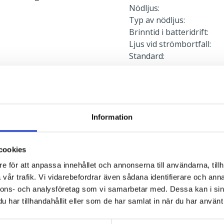
Nödljus:
Typ av nödljus:
Brinntid i batteridrift:
Ljus vid strömbortfall:
Standard:
Anslutning
l
Dubbla införingshål på a
enkla införingshål i var
Information
en plint vid vardera gav
rekt, Direkt
överkoppling. Fast fas kr
cookies
e för att anpassa innehållet och annonserna till användarna, tillh
vår trafik. Vi vidarebefordrar även sådana identifierare och anna
Montage
nnons- och analysföretag som vi samarbetar med. Dessa kan i sin
har tillhandahållit eller som de har samlat in när du har använt 
Kupan demonteras utan ve
för utanpåliggande kabel.