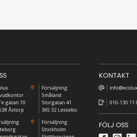
SS
KONTAKT
olux
Försäljning
info@ecolux
vudkontor
Småland
-Te gatan 10
Storgatan 41
010-130 11 
538 Åstorp
365 32 Lessebo
rsäljning
Försäljning
FÖLJ OSS
teborg
Stockholm
ngpilsgatan
Flottbrovägen