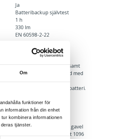
Ja
Batteribackup självtest
1 h
330 lm
EN 60598-2-22
rmaturens baksida centrerat, samt
dera gavel. Armaturen är försedd med
Om
eln, 5x2x2,5mm² med 3-fas
ävs för underhållsladdning av batteri.
andahålla funktioner för
n information från din enhet
 tur kombinera informationen
deras tjänster.
rktyg. Införingshål i vardera gavel
 Tvärställda nyckehål, c/c-mått 1096