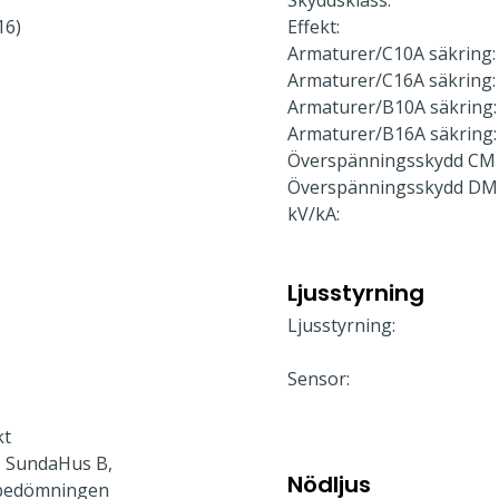
Skyddsklass:
16)
Effekt:
Armaturer/C10A säkring:
Armaturer/C16A säkring:
Armaturer/B10A säkring:
Armaturer/B16A säkring:
Överspänningsskydd CM 
Överspänningsskydd DM
kV/kA:
Ljusstyrning
Ljusstyrning:
Sensor:
kt
 SundaHus B,
Nödljus
bedömningen