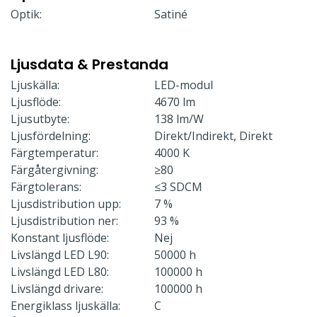
Optik:
Satiné
Ljusdata & Prestanda
Ljuskälla:
LED-modul
Ljusflöde:
4670 lm
Ljusutbyte:
138 lm/W
Ljusfördelning:
Direkt/Indirekt, Direkt
Färgtemperatur:
4000 K
Färgåtergivning:
≥80
Färgtolerans:
≤3 SDCM
Ljusdistribution upp:
7 %
Ljusdistribution ner:
93 %
Konstant ljusflöde:
Nej
Livslängd LED L90:
50000 h
Livslängd LED L80:
100000 h
Livslängd drivare:
100000 h
Energiklass ljuskälla:
C