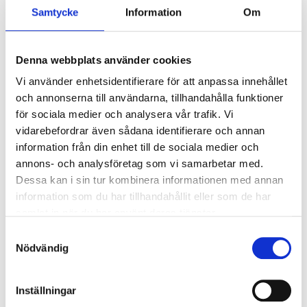
Ljusstyrning
Samtycke
Information
Om
Ljusstyrning:
Tänd/släck
Sensor:
Utan sensor
Denna webbplats använder cookies
Vi använder enhetsidentifierare för att anpassa innehållet
Nödljus
och annonserna till användarna, tillhandahålla funktioner
för sociala medier och analysera vår trafik. Vi
Nödljus:
Nej
vidarebefordrar även sådana identifierare och annan
information från din enhet till de sociala medier och
Anslutning
annons- och analysföretag som vi samarbetar med.
Dessa kan i sin tur kombinera informationen med annan
Dubbla införingshål på armaturens baksida
information som du har tillhandahållit eller som de har
centrerat, samt enkla införingshål i vardera gavel.
samlat in när du har använt deras tjänster.
Armaturen är försedd med en plint vid vardera
Samtyckesval
gaveln, 5x2x2,5mm² med 3-fas överkoppling.
Nödvändig
Överkoppling:
Ja, överkopplingsledning
5x1, 5mm²
Inställningar