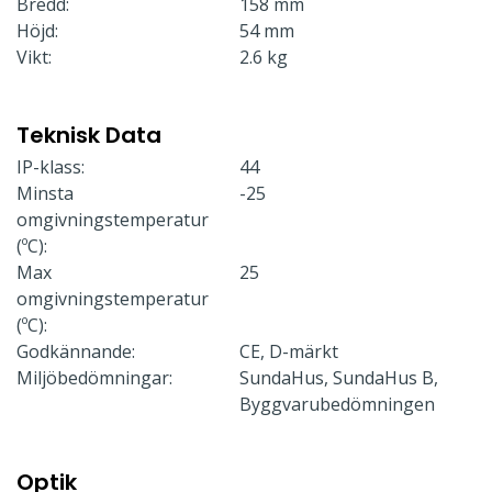
Bredd:
158 mm
Höjd:
54 mm
Vikt:
2.6 kg
Teknisk Data
IP-klass:
44
Minsta
-25
omgivningstemperatur
(ºC):
Max
25
omgivningstemperatur
(ºC):
Godkännande:
CE, D-märkt
Miljöbedömningar:
SundaHus, SundaHus B,
Byggvarubedömningen
Optik