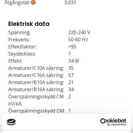
Åtgångstal:
0.031
Elektrisk data
Spänning:
220-240 V
Frekvens:
50-60 Hz
Effektfaktor:
>95
Skyddsklass:
1
Effekt:
34 W
Armaturer/C10A säkring:
35
Armaturer/C16A säkring:
57
Armaturer/B10A säkring:
21
Armaturer/B16A säkring:
34
Överspänningsskydd CM
2
kV/kA:
Överspänningsskydd DM
1
kV/kA: