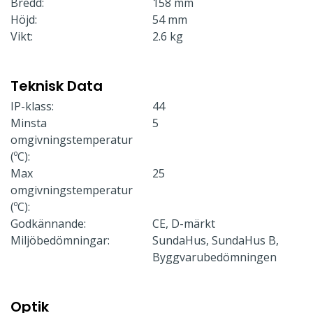
Bredd:
158 mm
Höjd:
54 mm
Vikt:
2.6 kg
Teknisk Data
IP-klass:
44
Minsta
5
omgivningstemperatur
(ºC):
Max
25
omgivningstemperatur
(ºC):
Godkännande:
CE, D-märkt
Miljöbedömningar:
SundaHus, SundaHus B,
Byggvarubedömningen
Optik