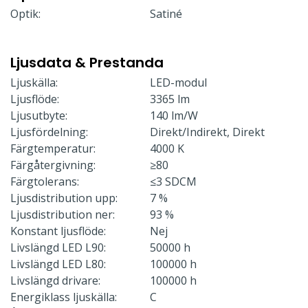
Optik:
Satiné
Ljusdata & Prestanda
Ljuskälla:
LED-modul
Ljusflöde:
3365 lm
Ljusutbyte:
140 lm/W
Ljusfördelning:
Direkt/Indirekt, Direkt
Färgtemperatur:
4000 K
Färgåtergivning:
≥80
Färgtolerans:
≤3 SDCM
Ljusdistribution upp:
7 %
Ljusdistribution ner:
93 %
Konstant ljusflöde:
Nej
Livslängd LED L90:
50000 h
Livslängd LED L80:
100000 h
Livslängd drivare:
100000 h
Energiklass ljuskälla:
C