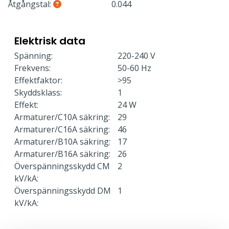
Åtgångstal:
0.044
Elektrisk data
Spänning:
220-240 V
Frekvens:
50-60 Hz
Effektfaktor:
>95
Skyddsklass:
1
Effekt:
24 W
Armaturer/C10A säkring:
29
Armaturer/C16A säkring:
46
Armaturer/B10A säkring:
17
Armaturer/B16A säkring:
26
Överspänningsskydd CM
2
kV/kA:
Överspänningsskydd DM
1
kV/kA: