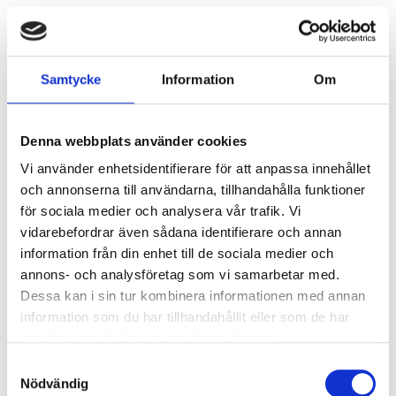
Ljusstyrning
Ljusstyrning:
Tänd/släck
Sensor:
Utan sensor
Samtycke
Information
Om
Nödljus
Denna webbplats använder cookies
Nödljus:
Ja
Vi använder enhetsidentifierare för att anpassa innehållet
Typ av nödljus:
Batteribackup självtest
och annonserna till användarna, tillhandahålla funktioner
Brinntid i batteridrift:
1 h
för sociala medier och analysera vår trafik. Vi
Ljus vid strömbortfall:
344 lm
vidarebefordrar även sådana identifierare och annan
Standard:
EN 60598-2-22
information från din enhet till de sociala medier och
annons- och analysföretag som vi samarbetar med.
Anslutning
Dessa kan i sin tur kombinera informationen med annan
information som du har tillhandahållit eller som de har
Dubbla införingshål på armaturens baksida
samlat in när du har använt deras tjänster.
centrerat, samt enkla införingshål i vardera gavel.
Samtyckesval
Armaturen är försedd med en plint vid vardera
Nödvändig
gaveln, 5x2x2,5mm² med 3-fas överkoppling.