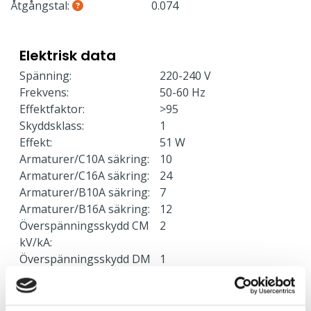
Åtgångstal:
0.074
Elektrisk data
Spänning:
220-240 V
Frekvens:
50-60 Hz
Effektfaktor:
>95
Skyddsklass:
1
Effekt:
51 W
Armaturer/C10A säkring:
10
Armaturer/C16A säkring:
24
Armaturer/B10A säkring:
7
Armaturer/B16A säkring:
12
Överspänningsskydd CM
2
kV/kA:
Överspänningsskydd DM
1
kV/kA: