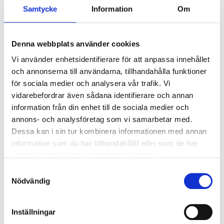
Ljusstyrning
Samtycke
Information
Om
Ljusstyrning:
Korridorfunktion (10%
grundljus)
Denna webbplats använder cookies
Sensor:
Mikrovågssensor (trådlös
slav)
Vi använder enhetsidentifierare för att anpassa innehållet
och annonserna till användarna, tillhandahålla funktioner
för sociala medier och analysera vår trafik. Vi
Nödljus
vidarebefordrar även sådana identifierare och annan
information från din enhet till de sociala medier och
Nödljus:
Nej
annons- och analysföretag som vi samarbetar med.
Dessa kan i sin tur kombinera informationen med annan
Anslutning
information som du har tillhandahållit eller som de har
samlat in när du har använt deras tjänster.
Dubbla införingshål på armaturens baksida
Samtyckesval
centrerat, samt enkla införingshål i vardera gaveln.
Nödvändig
Överkopplingsplint 5x2x2,5mm² i armaturens
centrum med 3-fas vidarekoppling.
Inställningar