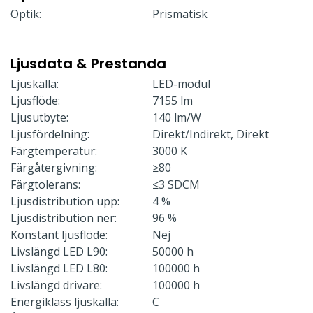
Optik:
Prismatisk
Ljusdata & Prestanda
Ljuskälla:
LED-modul
Ljusflöde:
7155 lm
Ljusutbyte:
140 lm/W
Ljusfördelning:
Direkt/Indirekt, Direkt
Färgtemperatur:
3000 K
Färgåtergivning:
≥80
Färgtolerans:
≤3 SDCM
Ljusdistribution upp:
4 %
Ljusdistribution ner:
96 %
Konstant ljusflöde:
Nej
Livslängd LED L90:
50000 h
Livslängd LED L80:
100000 h
Livslängd drivare:
100000 h
Energiklass ljuskälla:
C