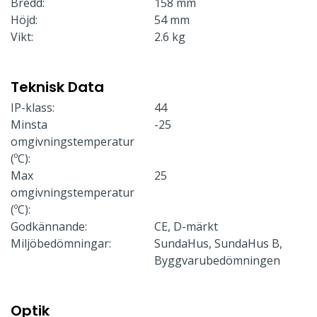
Bredd:
158 mm
Höjd:
54 mm
Vikt:
2.6 kg
Teknisk Data
IP-klass:
44
Minsta
-25
omgivningstemperatur
(ºC):
Max
25
omgivningstemperatur
(ºC):
Godkännande:
CE, D-märkt
Miljöbedömningar:
SundaHus, SundaHus B,
Byggvarubedömningen
Optik