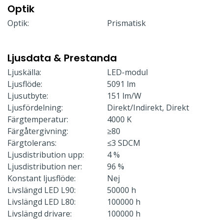
Optik
Optik:
Prismatisk
Ljusdata & Prestanda
Ljuskälla:
LED-modul
Ljusflöde:
5091 lm
Ljusutbyte:
151 lm/W
Ljusfördelning:
Direkt/Indirekt, Direkt
Färgtemperatur:
4000 K
Färgåtergivning:
≥80
Färgtolerans:
≤3 SDCM
Ljusdistribution upp:
4 %
Ljusdistribution ner:
96 %
Konstant ljusflöde:
Nej
Livslängd LED L90:
50000 h
Livslängd LED L80:
100000 h
Livslängd drivare:
100000 h