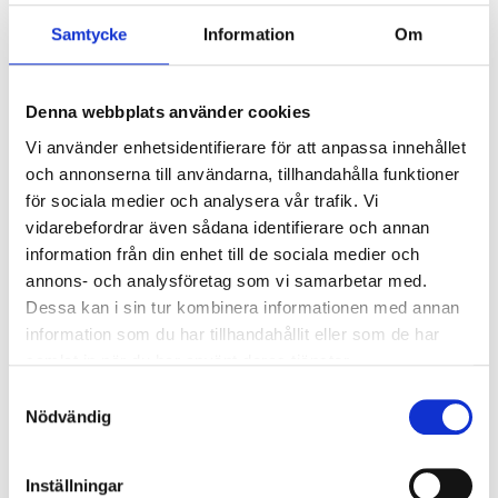
Samtycke
Information
Om
Ljusstyrning
Ljusstyrning:
Korridorfunktion (10%
grundljus)
Denna webbplats använder cookies
Sensor:
Mikrovågssensor (trådlös
Vi använder enhetsidentifierare för att anpassa innehållet
master)
och annonserna till användarna, tillhandahålla funktioner
för sociala medier och analysera vår trafik. Vi
vidarebefordrar även sådana identifierare och annan
Nödljus
information från din enhet till de sociala medier och
Nödljus:
Nej
annons- och analysföretag som vi samarbetar med.
Dessa kan i sin tur kombinera informationen med annan
information som du har tillhandahållit eller som de har
Anslutning
samlat in när du har använt deras tjänster.
Dubbla införingshål på armaturens baksida
Samtyckesval
centrerat, samt enkla införingshål i vardera gaveln.
Nödvändig
Överkopplingsplint 5x2x2,5mm² i armaturens
centrum med 3-fas vidarekoppling.
Inställningar