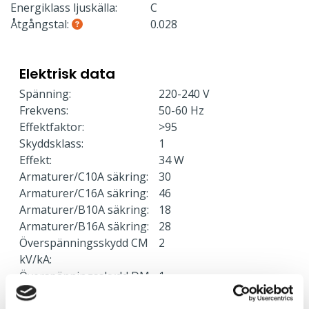
Energiklass ljuskälla:
C
Åtgångstal:
0.028
Elektrisk data
Spänning:
220-240 V
Frekvens:
50-60 Hz
Effektfaktor:
>95
Skyddsklass:
1
Effekt:
34 W
Armaturer/C10A säkring:
30
Armaturer/C16A säkring:
46
Armaturer/B10A säkring:
18
Armaturer/B16A säkring:
28
Överspänningsskydd CM
2
kV/kA:
Överspänningsskydd DM
1
kV/kA: