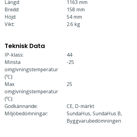
Längd:
1163 mm
Bredd:
158 mm
Höjd:
54 mm
Vikt:
2.6 kg
Teknisk Data
IP-klass:
44
Minsta
-25
omgivningstemperatur
(ºC):
Max
25
omgivningstemperatur
(ºC):
Godkännande:
CE, D-märkt
Miljöbedömningar:
SundaHus, SundaHus B,
Byggvarubedömningen