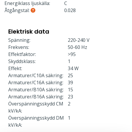
Energiklass ljuskälla:
C
Åtgångstal:
0.028
Elektrisk data
Spänning:
220-240 V
Frekvens:
50-60 Hz
Effektfaktor:
>95
Skyddsklass:
1
Effekt:
34 W
Armaturer/C10A säkring:
25
Armaturer/C16A säkring:
39
Armaturer/B10A säkring:
15
Armaturer/B16A säkring:
23
Överspänningsskydd CM
2
kV/kA:
Överspänningsskydd DM
1
kV/kA: