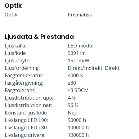
Optik
Optik:
Prismatisk
Ljusdata & Prestanda
Ljuskälla:
LED-modul
Ljusflöde:
5091 lm
Ljusutbyte:
151 lm/W
Ljusfördelning:
Direkt/Indirekt, Direkt
Färgtemperatur:
4000 K
Färgåtergivning:
≥80
Färgtolerans:
≤3 SDCM
Ljusdistribution upp:
4 %
Ljusdistribution ner:
96 %
Konstant ljusflöde:
Nej
Livslängd LED L90:
50000 h
Livslängd LED L80:
100000 h
Livslängd drivare:
100000 h