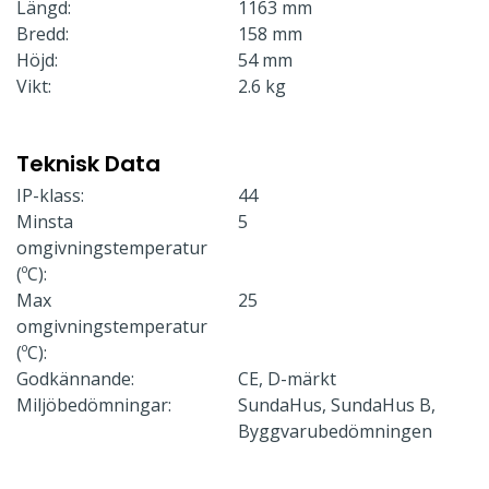
Längd:
1163 mm
Bredd:
158 mm
Höjd:
54 mm
Vikt:
2.6 kg
Teknisk Data
IP-klass:
44
Minsta
5
omgivningstemperatur
(ºC):
Max
25
omgivningstemperatur
(ºC):
Godkännande:
CE, D-märkt
Miljöbedömningar:
SundaHus, SundaHus B,
Byggvarubedömningen