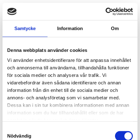
Ljusstyrning
Ljusstyrning:
Korridorfunktion (10%
Samtycke
Information
Om
grundljus)
Sensor:
Mikrovågssensor (trådlös
master)
Denna webbplats använder cookies
Vi använder enhetsidentifierare för att anpassa innehållet
Nödljus
och annonserna till användarna, tillhandahålla funktioner
för sociala medier och analysera vår trafik. Vi
Nödljus:
Ja
vidarebefordrar även sådana identifierare och annan
Typ av nödljus:
Batteribackup självtest
information från din enhet till de sociala medier och
Brinntid i batteridrift:
1 h
annons- och analysföretag som vi samarbetar med.
Ljus vid strömbortfall:
453 lm
Dessa kan i sin tur kombinera informationen med annan
Standard:
EN 60598-2-22
information som du har tillhandahållit eller som de har
samlat in när du har använt deras tjänster.
Anslutning
Samtyckesval
Nödvändig
Dubbla införingshål på armaturens baksida