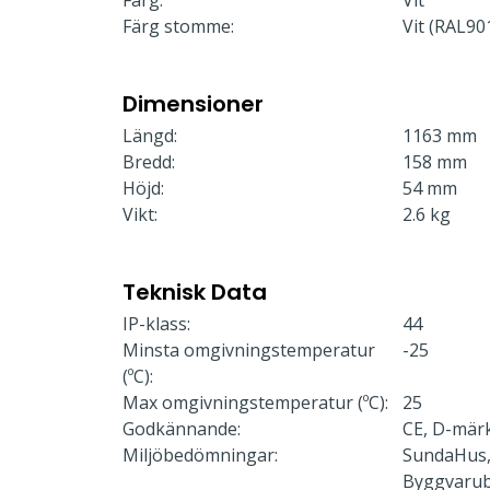
Färg:
Vit
Färg stomme:
Vit (RAL90
Dimensioner
Längd:
1163 mm
Bredd:
158 mm
Höjd:
54 mm
Vikt:
2.6 kg
Teknisk Data
IP-klass:
44
Minsta omgivningstemperatur
-25
(ºC):
Max omgivningstemperatur (ºC):
25
Godkännande:
CE, D-mär
Miljöbedömningar:
SundaHus,
Byggvaru