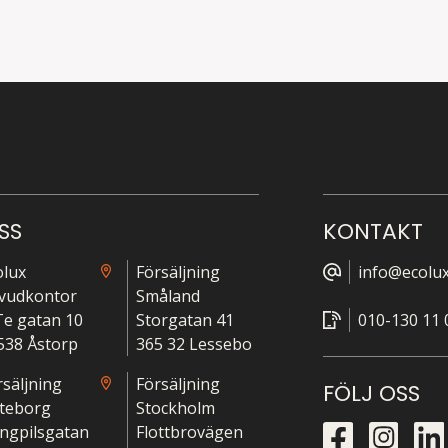
SS
KONTAKT
olux
Försäljning
info@ecolux
vudkontor
Småland
-Te gatan 10
Storgatan 41
010-130 11 
538 Åstorp
365 32 Lessebo
rsäljning
Försäljning
FÖLJ OSS
teborg
Stockholm
ngpilsgatan
Flottbrovägen