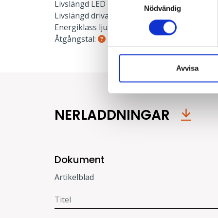
Livslängd LED L80:
100000 h
Nödvändig
Livslängd drivare:
100000 h
Energiklass ljuskälla:
C
Åtgångstal:
0.039
Avvisa
NERLADDNINGAR
Dokument
Artikelblad