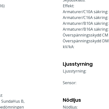
Skyddsklass:
16)
Effekt:
Armaturer/C10A säkring:
Armaturer/C16A säkring:
Armaturer/B10A säkring:
Armaturer/B16A säkring:
Överspänningsskydd CM 
Överspänningsskydd DM
kV/kA:
Ljusstyrning
Ljusstyrning:
Sensor:
kt
Nödljus
 SundaHus B,
bedömningen
Nödljus: