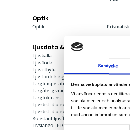
Optik
Optik:
Prismatisk
Ljusdata & Prestanda
Ljuskälla:
LED-modu
Ljusflöde:
3674 lm
Samtycke
Ljusutbyte:
154 lm/W
Ljusfördelning:
Direkt/Indi
Färgtemperatur:
4000 K
Denna webbplats använder 
Färgåtergivning:
≥80
Vi använder enhetsidentifierar
Färgtolerans:
≤3 SDCM
sociala medier och analysera 
Ljusdistribution upp:
4 %
till de sociala medier och a
Ljusdistribution ner:
96 %
med annan information som du 
Konstant ljusflöde:
Nej
Livslängd LED L90:
50000 h
Samtyckesval