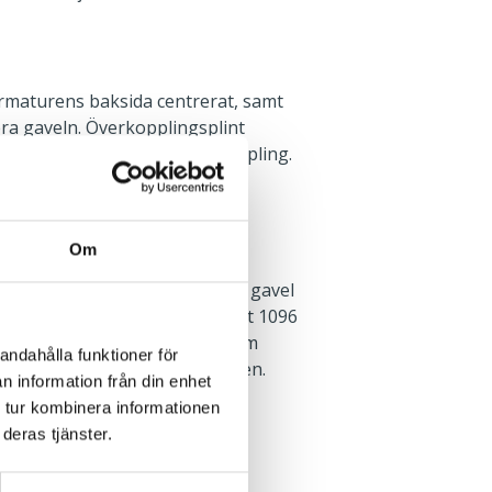
rmaturens baksida centrerat, samt
era gaveln. Överkopplingsplint
 centrum med 3-fas vidarekoppling.
Om
rktyg. Införingshål i vardera gavel
 Tvärställda nyckehål, c/c-mått 1096
fäste och pendelsats finns som
andahålla funktioner för
n finns i monteringsanvisningen.
n information från din enhet
 tur kombinera informationen
deras tjänster.
Dikt tak