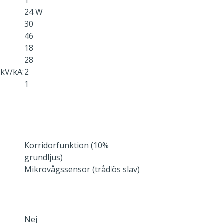
1
24 W
30
46
18
28
kV/kA:
2
1
Korridorfunktion (10%
grundljus)
Mikrovågssensor (trådlös slav)
Nej