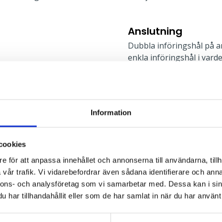
Anslutning
Dubbla införingshål på a
enkla införingshål i vard
5x2x2,5mm² i armaturens
l
Information
Montage
rekt, Direkt
Kupan demonteras utan ve
för utanpåliggande kabel.
cookies
mm. Skyddsrumsbygel, lin
e för att anpassa innehållet och annonserna till användarna, tillh
tillbehör. Mer informatio
vår trafik. Vi vidarebefordrar även sådana identifierare och anna
nnons- och analysföretag som vi samarbetar med. Dessa kan i sin
har tillhandahållit eller som de har samlat in när du har använt 
Typ av montage: