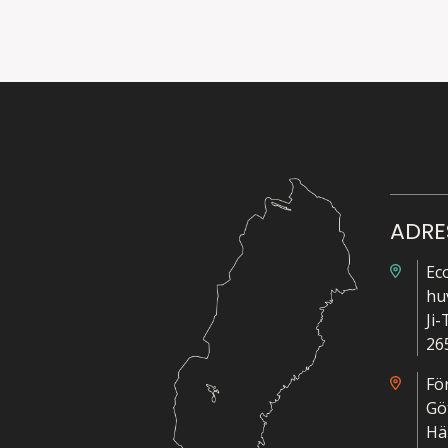
ADRE
Ec
hu
Ji
26
Fö
Gö
Hä