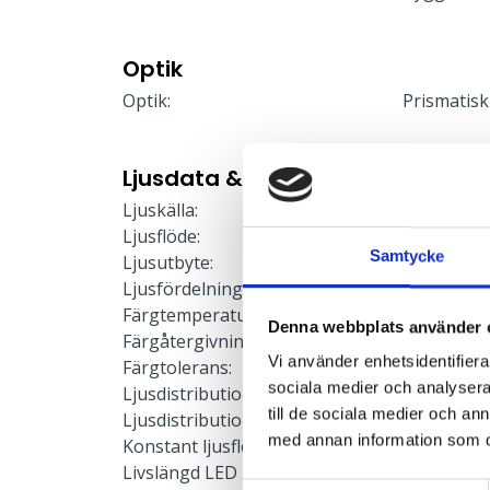
Optik
Optik:
Prismatisk
Ljusdata & Prestanda
Ljuskälla:
LED-modu
Ljusflöde:
3674 lm
Samtycke
Ljusutbyte:
154 lm/W
Ljusfördelning:
Direkt/Indi
Färgtemperatur:
4000 K
Denna webbplats använder 
Färgåtergivning:
≥80
Vi använder enhetsidentifierar
Färgtolerans:
≤3 SDCM
sociala medier och analysera 
Ljusdistribution upp:
4 %
till de sociala medier och a
Ljusdistribution ner:
96 %
med annan information som du 
Konstant ljusflöde:
Nej
Livslängd LED L90:
50000 h