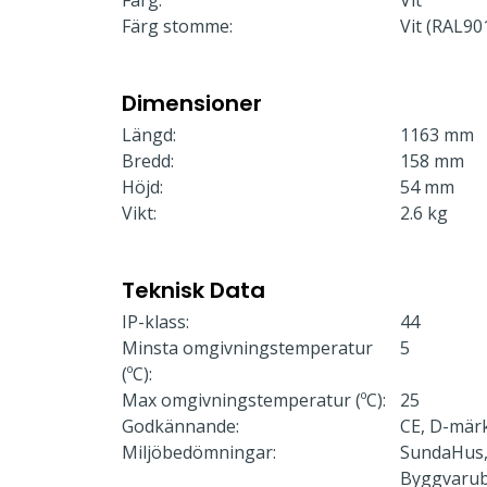
Färg:
Vit
Färg stomme:
Vit (RAL90
Dimensioner
Längd:
1163 mm
Bredd:
158 mm
Höjd:
54 mm
Vikt:
2.6 kg
Teknisk Data
IP-klass:
44
Minsta omgivningstemperatur
5
(ºC):
Max omgivningstemperatur (ºC):
25
Godkännande:
CE, D-mär
Miljöbedömningar:
SundaHus,
Byggvaru