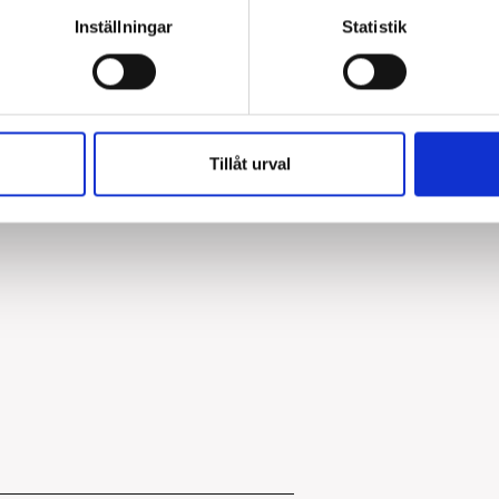
mm. Skyddsrumsbygel, lin
Inställningar
Statistik
tillbehör. Mer informatio
Typ av montage:
Tillåt urval