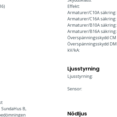
Skyddsklass:
16)
Effekt:
Armaturer/C10A säkring:
Armaturer/C16A säkring:
Armaturer/B10A säkring:
Armaturer/B16A säkring:
Överspänningsskydd CM 
Överspänningsskydd DM
kV/kA:
Ljusstyrning
Ljusstyrning:
Sensor:
kt
 SundaHus B,
Nödljus
bedömningen