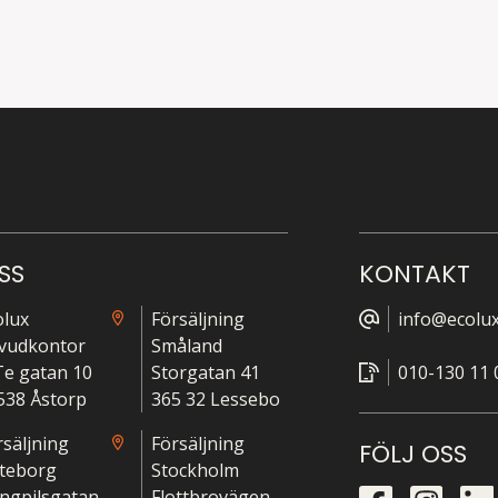
SS
KONTAKT
olux
Försäljning
info@ecolux
vudkontor
Småland
-Te gatan 10
Storgatan 41
010-130 11 
538 Åstorp
365 32 Lessebo
rsäljning
Försäljning
FÖLJ OSS
teborg
Stockholm
ngpilsgatan
Flottbrovägen