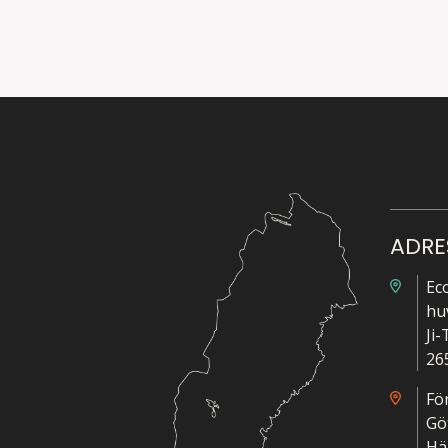
ADRE
Ec
hu
Ji
26
Fö
Gö
Hä