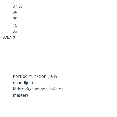
1
24 W
25
39
15
23
kV/kA:
2
1
Korridorfunktion (10%
grundljus)
Mikrovågssensor (trådlös
master)