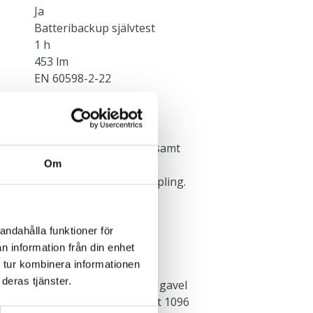
Ja
Batteribackup självtest
1 h
453 lm
EN 60598-2-22
rmaturens baksida centrerat, samt
era gaveln. Överkopplingsplint
Om
 centrum med 3-fas vidarekoppling.
llsladdning av batteri.
andahålla funktioner för
n information från din enhet
 tur kombinera informationen
deras tjänster.
rktyg. Införingshål i vardera gavel
 Tvärställda nyckehål, c/c-mått 1096