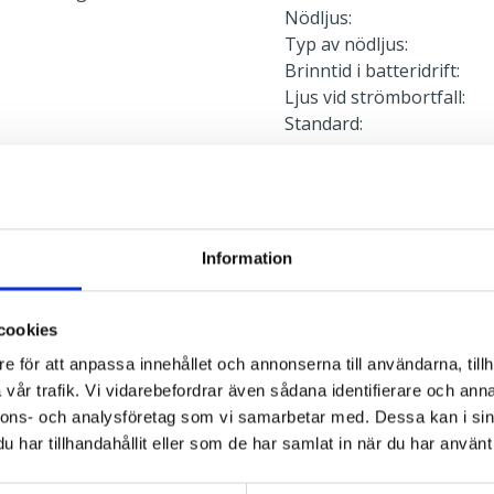
Nödljus:
Typ av nödljus:
Brinntid i batteridrift:
Ljus vid strömbortfall:
Standard:
Anslutning
l
Dubbla införingshål på a
enkla införingshål i vard
Information
5x2x2,5mm² i armaturens
rekt, Direkt
Fast fas krävs för underhå
cookies
e för att anpassa innehållet och annonserna till användarna, tillh
vår trafik. Vi vidarebefordrar även sådana identifierare och anna
Montage
nnons- och analysföretag som vi samarbetar med. Dessa kan i sin
har tillhandahållit eller som de har samlat in när du har använt 
Kupan demonteras utan ve
för utanpåliggande kabel.