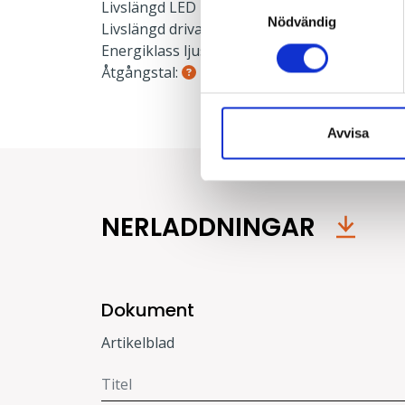
Samtyckesval
Livslängd LED L80:
100000 h
Nödvändig
Livslängd drivare:
100000 h
Energiklass ljuskälla:
C
Åtgångstal:
0.039
Avvisa
NERLADDNINGAR
Dokument
Artikelblad