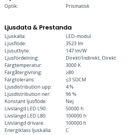
Optik:
Prismatisk
Ljusdata & Prestanda
Ljuskälla:
LED-modul
Ljusflöde:
3523 lm
Ljusutbyte:
147 lm/W
Ljusfördelning:
Direkt/Indirekt, Direkt
Färgtemperatur:
3000 K
Färgåtergivning:
≥80
Färgtolerans:
≤3 SDCM
Ljusdistribution upp:
4 %
Ljusdistribution ner:
96 %
Konstant ljusflöde:
Nej
Livslängd LED L90:
50000 h
Livslängd LED L80:
100000 h
Livslängd drivare:
100000 h
Energiklass ljuskälla:
C