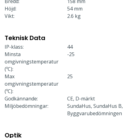
Bredd:
158 mm
Höjd:
54 mm
Vikt:
2.6 kg
Teknisk Data
IP-klass:
44
Minsta
-25
omgivningstemperatur
(ºC):
Max
25
omgivningstemperatur
(ºC):
Godkännande:
CE, D-märkt
Miljöbedömningar:
SundaHus, SundaHus B,
Byggvarubedömningen
Optik