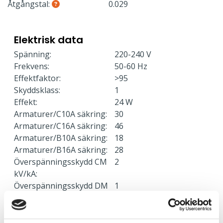
Åtgångstal:
0.029
Elektrisk data
Spänning:
220-240 V
Frekvens:
50-60 Hz
Effektfaktor:
>95
Skyddsklass:
1
Effekt:
24 W
Armaturer/C10A säkring:
30
Armaturer/C16A säkring:
46
Armaturer/B10A säkring:
18
Armaturer/B16A säkring:
28
Överspänningsskydd CM
2
kV/kA:
Överspänningsskydd DM
1
kV/kA: