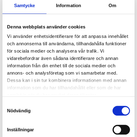
Ljusstyrning
Samtycke
Information
Om
Ljusstyrning:
Korridorfunktion (10%
grundljus)
Denna webbplats använder cookies
Sensor:
Mikrovågssensor (trådlös
slav)
Vi använder enhetsidentifierare för att anpassa innehållet
och annonserna till användarna, tillhandahålla funktioner
för sociala medier och analysera vår trafik. Vi
Nödljus
vidarebefordrar även sådana identifierare och annan
information från din enhet till de sociala medier och
Nödljus:
Nej
annons- och analysföretag som vi samarbetar med.
Dessa kan i sin tur kombinera informationen med annan
Anslutning
information som du har tillhandahållit eller som de har
samlat in när du har använt deras tjänster.
Dubbla införingshål på armaturens baksida
Samtyckesval
centrerat, samt enkla införingshål i vardera gaveln.
Nödvändig
Överkopplingsplint 5x2x2,5mm² i armaturens
centrum med 3-fas vidarekoppling.
Inställningar