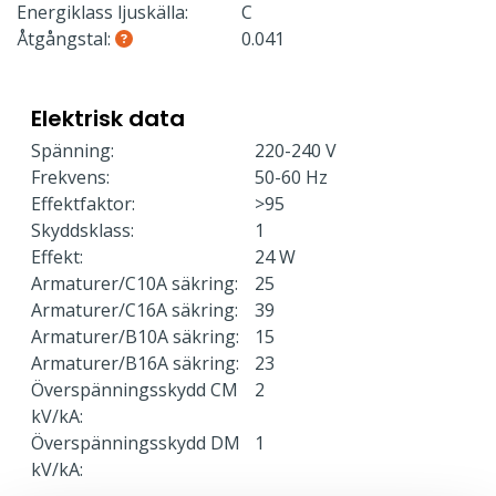
Energiklass ljuskälla:
C
Åtgångstal:
0.041
Elektrisk data
Spänning:
220-240 V
Frekvens:
50-60 Hz
Effektfaktor:
>95
Skyddsklass:
1
Effekt:
24 W
Armaturer/C10A säkring:
25
Armaturer/C16A säkring:
39
Armaturer/B10A säkring:
15
Armaturer/B16A säkring:
23
Överspänningsskydd CM
2
kV/kA:
Överspänningsskydd DM
1
kV/kA: