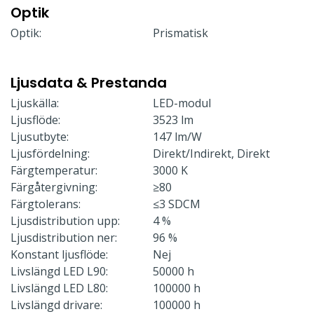
Optik
Optik:
Prismatisk
Ljusdata & Prestanda
Ljuskälla:
LED-modul
Ljusflöde:
3523 lm
Ljusutbyte:
147 lm/W
Ljusfördelning:
Direkt/Indirekt, Direkt
Färgtemperatur:
3000 K
Färgåtergivning:
≥80
Färgtolerans:
≤3 SDCM
Ljusdistribution upp:
4 %
Ljusdistribution ner:
96 %
Konstant ljusflöde:
Nej
Livslängd LED L90:
50000 h
Livslängd LED L80:
100000 h
Livslängd drivare:
100000 h