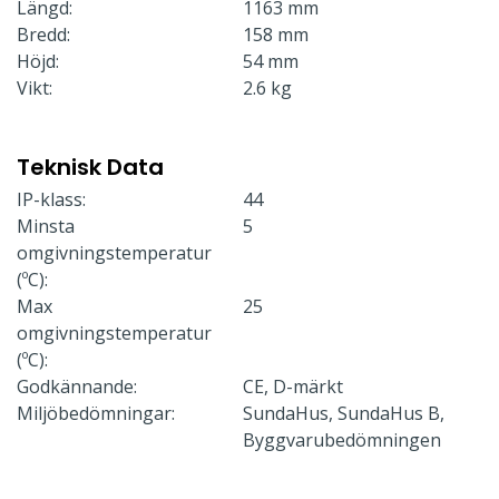
Längd:
1163 mm
Bredd:
158 mm
Höjd:
54 mm
Vikt:
2.6 kg
Teknisk Data
IP-klass:
44
Minsta
5
omgivningstemperatur
(ºC):
Max
25
omgivningstemperatur
(ºC):
Godkännande:
CE, D-märkt
Miljöbedömningar:
SundaHus, SundaHus B,
Byggvarubedömningen