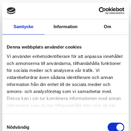
Ljusstyrning
Ljusstyrning:
Korridorfunktion (10%
Samtycke
Information
Om
grundljus)
Sensor:
Mikrovågssensor (trådlös
master)
Denna webbplats använder cookies
Vi använder enhetsidentifierare för att anpassa innehållet
Nödljus
och annonserna till användarna, tillhandahålla funktioner
för sociala medier och analysera vår trafik. Vi
Nödljus:
Ja
vidarebefordrar även sådana identifierare och annan
Typ av nödljus:
Batteribackup självtest
information från din enhet till de sociala medier och
Brinntid i batteridrift:
1 h
annons- och analysföretag som vi samarbetar med.
Ljus vid strömbortfall:
435 lm
Dessa kan i sin tur kombinera informationen med annan
Standard:
EN 60598-2-22
information som du har tillhandahållit eller som de har
samlat in när du har använt deras tjänster.
Anslutning
Samtyckesval
Nödvändig
Dubbla införingshål på armaturens baksida