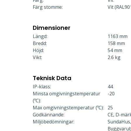
Färg:
Vit
Färg stomme:
Vit (RAL90
Dimensioner
Längd:
1163 mm
Bredd:
158 mm
Höjd:
54 mm
Vikt:
2.6 kg
Teknisk Data
IP-klass:
44
Minsta omgivningstemperatur
-20
(ºC):
Max omgivningstemperatur (ºC):
25
Godkännande:
CE, D-mär
Miljöbedömningar:
SundaHus,
Byggvaru