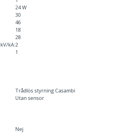
1
24 W
30
46
18
28
kV/kA:
2
1
Trådlös styrning Casambi
Utan sensor
Nej