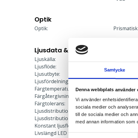
Optik
Optik:
Prismatisk
Ljusdata & Prestanda
Ljuskälla:
LED-modu
Ljusflöde:
3523 lm
Samtycke
Ljusutbyte:
147 lm/W
Ljusfördelning:
Direkt/Indi
Färgtemperatur:
3000 K
Denna webbplats använder 
Färgåtergivning:
≥80
Vi använder enhetsidentifierar
Färgtolerans:
≤3 SDCM
sociala medier och analysera 
Ljusdistribution upp:
4 %
till de sociala medier och a
Ljusdistribution ner:
96 %
med annan information som du 
Konstant ljusflöde:
Nej
Livslängd LED L90:
50000 h
Samtyckesval