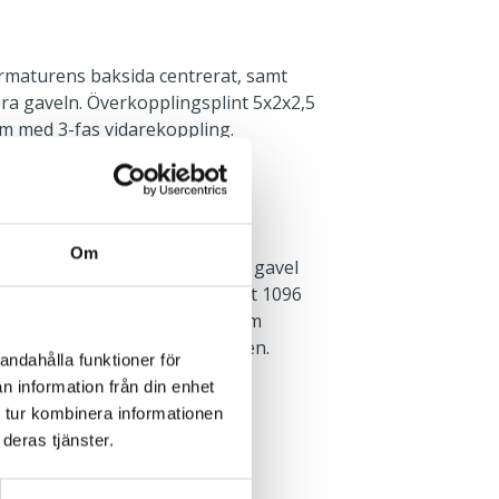
rmaturens baksida centrerat, samt
era gaveln. Överkopplingsplint 5x2x2,5
m med 3-fas vidarekoppling.
Om
rktyg. Införingshål i vardera gavel
 Tvärställda nyckehål, c/c-mått 1096
fäste och pendelsats finns som
n finns i monteringsanvisningen.
andahålla funktioner för
n information från din enhet
 tur kombinera informationen
Dikt tak
deras tjänster.