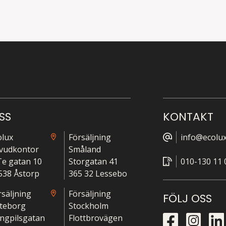
SS
KONTAKT
olux
Försäljning
info@ecolux
vudkontor
Småland
-Te gatan 10
Storgatan 41
010-130 11 
538 Åstorp
365 32 Lessebo
rsäljning
Försäljning
FÖLJ OSS
teborg
Stockholm
ngpilsgatan
Flottbrovägen