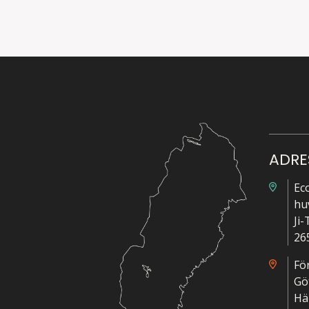
ADRE
Ec
hu
Ji
26
Fö
Gö
Hä