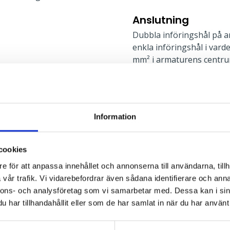
Anslutning
Dubbla införingshål på a
enkla införingshål i vard
mm² i armaturens centru
l
Montage
Information
Kupan demonteras utan ve
rekt, Direkt
för utanpåliggande kabel.
mm. Skyddsrumsbygel, lin
cookies
tillbehör. Mer informatio
e för att anpassa innehållet och annonserna till användarna, tillh
vår trafik. Vi vidarebefordrar även sådana identifierare och anna
nnons- och analysföretag som vi samarbetar med. Dessa kan i sin
Typ av montage:
har tillhandahållit eller som de har samlat in när du har använt 