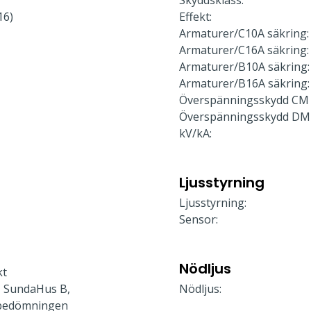
Skyddsklass:
16)
Effekt:
Armaturer/C10A säkring:
Armaturer/C16A säkring:
Armaturer/B10A säkring:
Armaturer/B16A säkring:
Överspänningsskydd CM 
Överspänningsskydd DM
kV/kA:
Ljusstyrning
Ljusstyrning:
Sensor:
Nödljus
kt
 SundaHus B,
Nödljus:
bedömningen