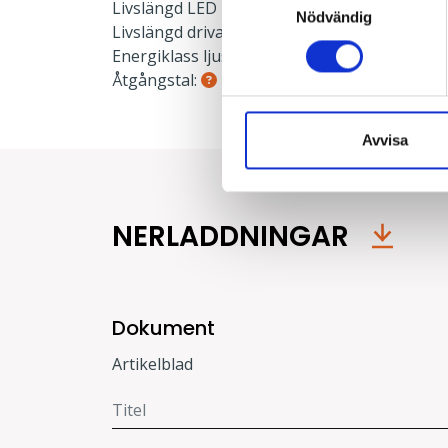
Livslängd LED L80:
100000 h
Nödvändig
Livslängd drivare:
100000 h
Energiklass ljuskälla:
C
Åtgångstal:
0.041
Avvisa
NERLADDNINGAR
Dokument
Artikelblad