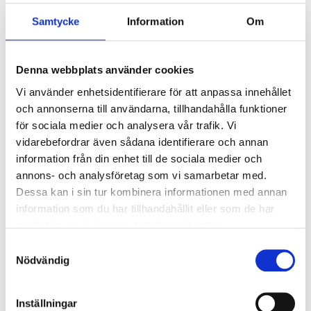
Samtycke
Information
Om
Ljusstyrning
Ljusstyrning:
Korridorfunktion (10%
grundljus)
Denna webbplats använder cookies
Sensor:
Mikrovågssensor (trådlös
Vi använder enhetsidentifierare för att anpassa innehållet
master)
och annonserna till användarna, tillhandahålla funktioner
för sociala medier och analysera vår trafik. Vi
vidarebefordrar även sådana identifierare och annan
Nödljus
information från din enhet till de sociala medier och
Nödljus:
Nej
annons- och analysföretag som vi samarbetar med.
Dessa kan i sin tur kombinera informationen med annan
information som du har tillhandahållit eller som de har
Anslutning
samlat in när du har använt deras tjänster.
Dubbla införingshål på armaturens baksida, samt
Samtyckesval
enkla införingshål i vardera gaveln.
Nödvändig
Överkopplingsplint 5x2x2,5mm² i armaturens
centrum med 3-fas vidarekoppling.
Inställningar