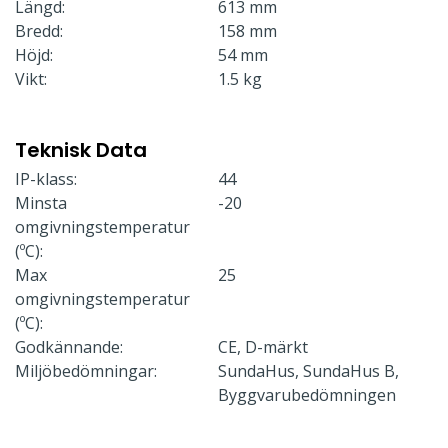
Längd:
613 mm
Bredd:
158 mm
Höjd:
54 mm
Vikt:
1.5 kg
Teknisk Data
IP-klass:
44
Minsta
-20
omgivningstemperatur
(ºC):
Max
25
omgivningstemperatur
(ºC):
Godkännande:
CE, D-märkt
Miljöbedömningar:
SundaHus, SundaHus B,
Byggvarubedömningen