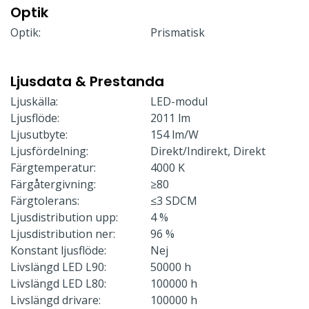
Optik
Optik:
Prismatisk
Ljusdata & Prestanda
Ljuskälla:
LED-modul
Ljusflöde:
2011 lm
Ljusutbyte:
154 lm/W
Ljusfördelning:
Direkt/Indirekt, Direkt
Färgtemperatur:
4000 K
Färgåtergivning:
≥80
Färgtolerans:
≤3 SDCM
Ljusdistribution upp:
4 %
Ljusdistribution ner:
96 %
Konstant ljusflöde:
Nej
Livslängd LED L90:
50000 h
Livslängd LED L80:
100000 h
Livslängd drivare:
100000 h