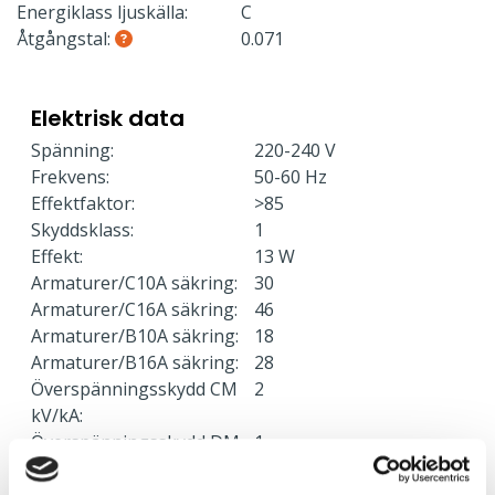
Energiklass ljuskälla:
C
Åtgångstal:
0.071
Elektrisk data
Spänning:
220-240 V
Frekvens:
50-60 Hz
Effektfaktor:
>85
Skyddsklass:
1
Effekt:
13 W
Armaturer/C10A säkring:
30
Armaturer/C16A säkring:
46
Armaturer/B10A säkring:
18
Armaturer/B16A säkring:
28
Överspänningsskydd CM
2
kV/kA:
Överspänningsskydd DM
1
kV/kA: