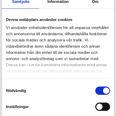
Samtycke
Information
Om
Ljusstyrning
Ljusstyrning:
Tänd/släck
Sensor:
Mikrovågssensor
Denna webbplats använder cookies
Vi använder enhetsidentifierare för att anpassa innehållet
och annonserna till användarna, tillhandahålla funktioner
Nödljus
för sociala medier och analysera vår trafik. Vi
Nödljus:
Nej
vidarebefordrar även sådana identifierare och annan
information från din enhet till de sociala medier och
annons- och analysföretag som vi samarbetar med.
Anslutning
Dessa kan i sin tur kombinera informationen med annan
Dubbla införingshål på armaturens baksida
information som du har tillhandahållit eller som de har
centrerat, samt enkla införingshål i vardera gaveln.
samlat in när du har använt deras tjänster.
Överkopplingsplint 5x2x2,5mm² i armaturens
Samtyckesval
centrum. 230V reläutgång från sensorn för
Nödvändig
vidarekoppling på plint.
Inställningar