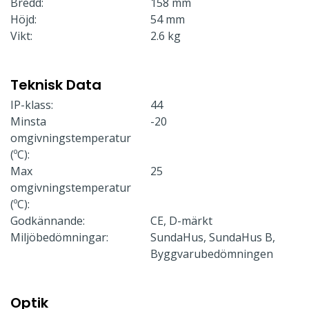
Bredd:
158 mm
Höjd:
54 mm
Vikt:
2.6 kg
Teknisk Data
IP-klass:
44
Minsta
-20
omgivningstemperatur
(ºC):
Max
25
omgivningstemperatur
(ºC):
Godkännande:
CE, D-märkt
Miljöbedömningar:
SundaHus, SundaHus B,
Byggvarubedömningen
Optik