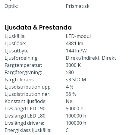
Optik:
Prismatisk
Ljusdata & Prestanda
Ljuskälla:
LED-modul
Ljusflöde:
4881 lm
Ljusutbyte:
144 lm/W
Ljusfördelning:
Direkt/Indirekt, Direkt
Färgtemperatur:
3000 K
Färgåtergivning:
≥80
Färgtolerans:
≤3 SDCM
Ljusdistribution upp:
4 %
Ljusdistribution ner:
96 %
Konstant ljusflöde:
Nej
Livslängd LED L90:
50000 h
Livslängd LED L80:
100000 h
Livslängd drivare:
100000 h
Energiklass ljuskälla:
C