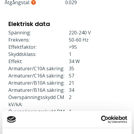
Åtgångstal:
0.029
Elektrisk data
Spänning:
220-240 V
Frekvens:
50-60 Hz
Effektfaktor:
>95
Skyddsklass:
1
Effekt:
34 W
Armaturer/C10A säkring:
35
Armaturer/C16A säkring:
57
Armaturer/B10A säkring:
21
Armaturer/B16A säkring:
34
Överspänningsskydd CM
2
kV/kA:
Överspänningsskydd DM
1
kV/kA: