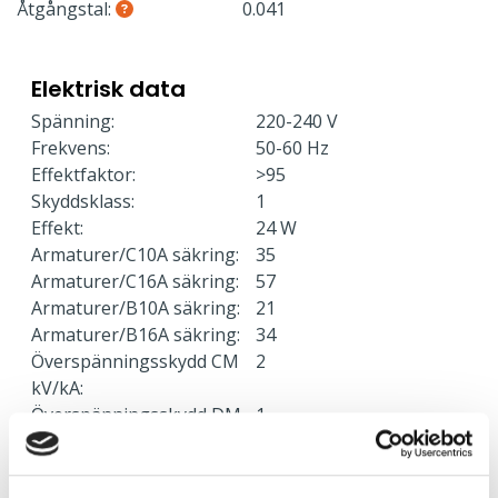
Åtgångstal:
0.041
Elektrisk data
Spänning:
220-240 V
Frekvens:
50-60 Hz
Effektfaktor:
>95
Skyddsklass:
1
Effekt:
24 W
Armaturer/C10A säkring:
35
Armaturer/C16A säkring:
57
Armaturer/B10A säkring:
21
Armaturer/B16A säkring:
34
Överspänningsskydd CM
2
kV/kA:
Överspänningsskydd DM
1
kV/kA: