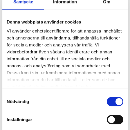
Samtycke
Information
Om
Ljusstyrning
Ljusstyrning:
Tänd/släck
Sensor:
Mikrovågssensor (trådlös
Denna webbplats använder cookies
slav)
Vi använder enhetsidentifierare för att anpassa innehållet
och annonserna till användarna, tillhandahålla funktioner
för sociala medier och analysera vår trafik. Vi
Nödljus
vidarebefordrar även sådana identifierare och annan
Nödljus:
Nej
information från din enhet till de sociala medier och
annons- och analysföretag som vi samarbetar med.
Dessa kan i sin tur kombinera informationen med annan
Anslutning
information som du har tillhandahållit eller som de har
Dubbla införingshål på armaturens baksida
samlat in när du har använt deras tjänster.
centrerat, samt enkla införingshål i vardera gaveln.
Samtyckesval
Överkopplingsplint 5x2x2,5mm² i armaturens
Nödvändig
centrum med 3-fas vidarekoppling.
Inställningar