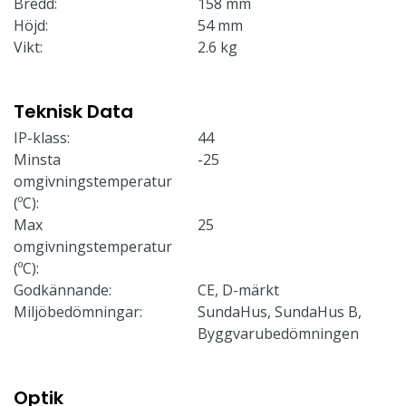
Bredd:
158 mm
Höjd:
54 mm
Vikt:
2.6 kg
Teknisk Data
IP-klass:
44
Minsta
-25
omgivningstemperatur
(ºC):
Max
25
omgivningstemperatur
(ºC):
Godkännande:
CE, D-märkt
Miljöbedömningar:
SundaHus, SundaHus B,
Byggvarubedömningen
Optik