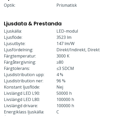
Optik:
Prismatisk
Ljusdata & Prestanda
Ljuskälla:
LED-modul
Ljusflöde:
3523 lm
Ljusutbyte:
147 lm/W
Ljusfördelning:
Direkt/Indirekt, Direkt
Färgtemperatur:
3000 K
Färgåtergivning:
≥80
Färgtolerans:
≤3 SDCM
Ljusdistribution upp:
4 %
Ljusdistribution ner:
96 %
Konstant ljusflöde:
Nej
Livslängd LED L90:
50000 h
Livslängd LED L80:
100000 h
Livslängd drivare:
100000 h
Energiklass ljuskälla:
C