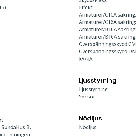
Skyddsklass:
16)
Effekt:
Armaturer/C10A säkring:
Armaturer/C16A säkring:
Armaturer/B10A säkring:
Armaturer/B16A säkring:
Överspänningsskydd CM 
Överspänningsskydd DM
kV/kA:
Ljusstyrning
Ljusstyrning:
Sensor:
Nödljus
kt
 SundaHus B,
Nödljus:
bedömningen