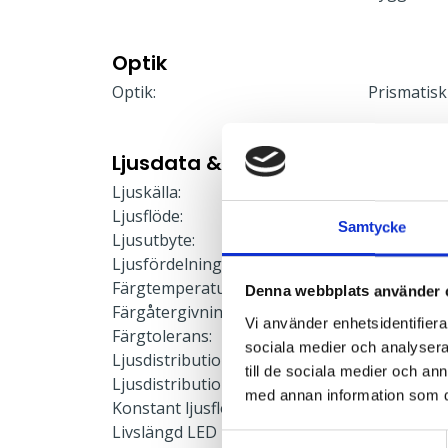
Optik
Optik:
Prismatisk
Ljusdata & Prestanda
Ljuskälla:
LED-modu
Ljusflöde:
3523 lm
Samtycke
Ljusutbyte:
147 lm/W
Ljusfördelning:
Direkt/Indi
Färgtemperatur:
3000 K
Denna webbplats använder 
Färgåtergivning:
≥80
Vi använder enhetsidentifierar
Färgtolerans:
≤3 SDCM
sociala medier och analysera 
Ljusdistribution upp:
4 %
till de sociala medier och a
Ljusdistribution ner:
96 %
med annan information som du 
Konstant ljusflöde:
Nej
Livslängd LED L90:
50000 h
Samtyckesval