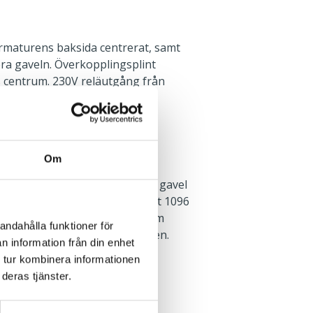
rmaturens baksida centrerat, samt
era gaveln. Överkopplingsplint
 centrum. 230V reläutgång från
g på plint.
Om
rktyg. Införingshål i vardera gavel
 Tvärställda nyckehål, c/c-mått 1096
fäste och pendelsats finns som
andahålla funktioner för
n finns i monteringsanvisningen.
n information från din enhet
 tur kombinera informationen
deras tjänster.
Dikt tak