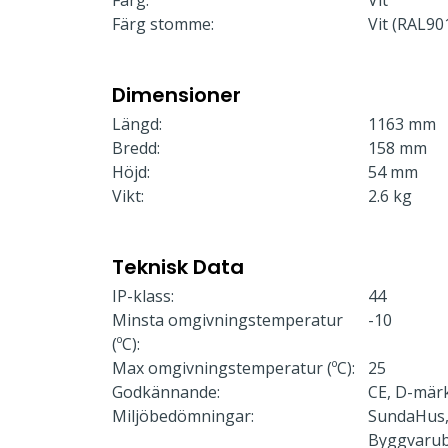
Färg:
Vit
Färg stomme:
Vit (RAL90
Dimensioner
Längd:
1163 mm
Bredd:
158 mm
Höjd:
54 mm
Vikt:
2.6 kg
Teknisk Data
IP-klass:
44
Minsta omgivningstemperatur
-10
(ºC):
Max omgivningstemperatur (ºC):
25
Godkännande:
CE, D-mär
Miljöbedömningar:
SundaHus,
Byggvaru