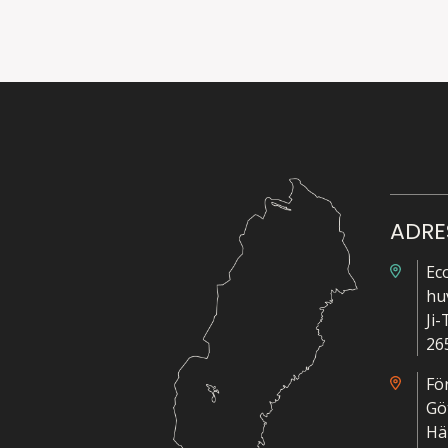
ADRE
Ec
hu
Ji
26
Fö
Gö
Hä