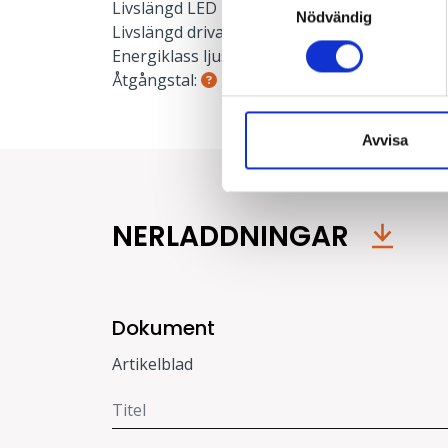
Livslängd LED L80:
100000 h
Nödvändig
Livslängd drivare:
100000 h
Energiklass ljuskälla:
C
Åtgångstal:
0.041
Avvisa
NERLADDNINGAR
Dokument
Artikelblad