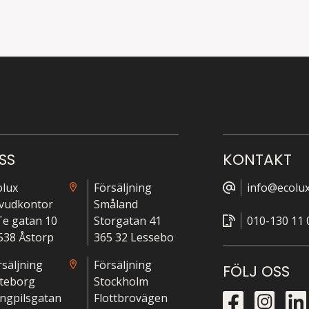
SS
KONTAKT
olux
Försäljning
info@ecolux
vudkontor
Småland
-Te gatan 10
Storgatan 41
010-130 11 
538 Åstorp
365 32 Lessebo
rsäljning
Försäljning
FÖLJ OSS
teborg
Stockholm
ngpilsgatan
Flottbrovägen