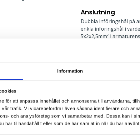
Anslutning
Dubbla införingshål på a
enkla införingshål i vard
5x2x2,5mm² i armaturens
sensorn för vidarekopplin
l
Information
Montage
rekt, Direkt
Kupan demonteras utan ve
för utanpåliggande kabel.
cookies
mm. Skyddsrumsbygel, lin
e för att anpassa innehållet och annonserna till användarna, tillh
tillbehör. Mer informatio
vår trafik. Vi vidarebefordrar även sådana identifierare och anna
nnons- och analysföretag som vi samarbetar med. Dessa kan i sin
har tillhandahållit eller som de har samlat in när du har använt 
Typ av montage: