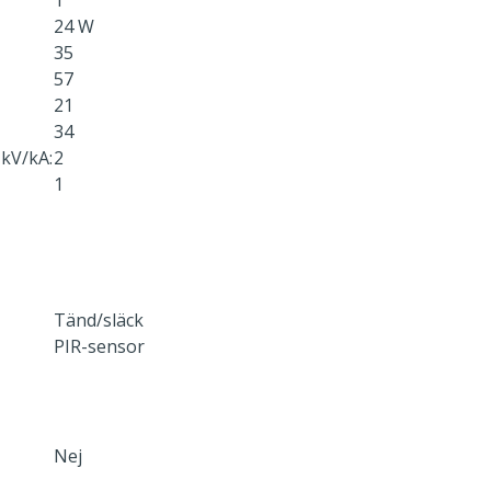
1
24 W
35
57
21
34
kV/kA:
2
1
Tänd/släck
PIR-sensor
Nej