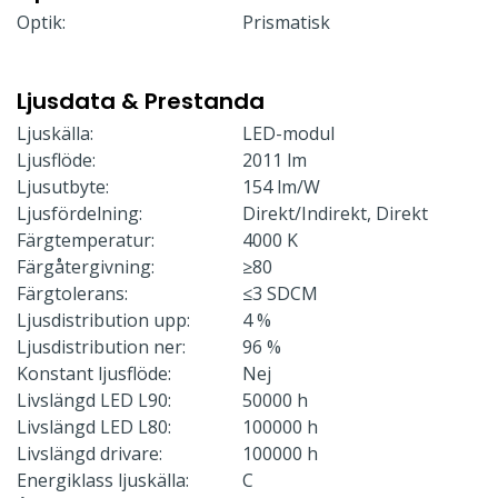
Optik:
Prismatisk
Ljusdata & Prestanda
Ljuskälla:
LED-modul
Ljusflöde:
2011 lm
Ljusutbyte:
154 lm/W
Ljusfördelning:
Direkt/Indirekt, Direkt
Färgtemperatur:
4000 K
Färgåtergivning:
≥80
Färgtolerans:
≤3 SDCM
Ljusdistribution upp:
4 %
Ljusdistribution ner:
96 %
Konstant ljusflöde:
Nej
Livslängd LED L90:
50000 h
Livslängd LED L80:
100000 h
Livslängd drivare:
100000 h
Energiklass ljuskälla:
C