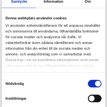
Samtycke
Information
Om
Ljusstyrning
Ljusstyrning:
Tänd/släck
Sensor:
PIR-sensor
Denna webbplats använder cookies
Vi använder enhetsidentifierare för att anpassa innehållet
och annonserna till användarna, tillhandahålla funktioner
Nödljus
för sociala medier och analysera vår trafik. Vi
Nödljus:
Nej
vidarebefordrar även sådana identifierare och annan
information från din enhet till de sociala medier och
annons- och analysföretag som vi samarbetar med.
Anslutning
Dessa kan i sin tur kombinera informationen med annan
Dubbla införingshål på armaturens baksida, samt
information som du har tillhandahållit eller som de har
enkla införingshål i vardera gaveln.
samlat in när du har använt deras tjänster.
Överkopplingsplint 5x2x2,5mm² i armaturens
Samtyckesval
centrum. 230V reläutgång från sensorn för
Nödvändig
vidarekoppling på plint.
Inställningar