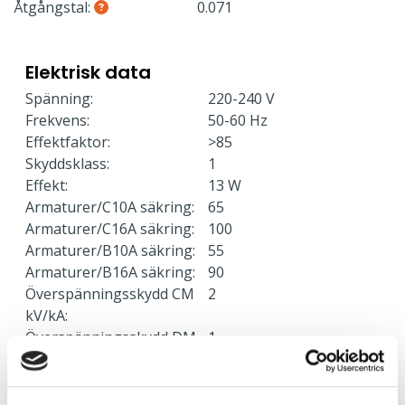
Åtgångstal:
0.071
Elektrisk data
Spänning:
220-240 V
Frekvens:
50-60 Hz
Effektfaktor:
>85
Skyddsklass:
1
Effekt:
13 W
Armaturer/C10A säkring:
65
Armaturer/C16A säkring:
100
Armaturer/B10A säkring:
55
Armaturer/B16A säkring:
90
Överspänningsskydd CM
2
kV/kA:
Överspänningsskydd DM
1
kV/kA: