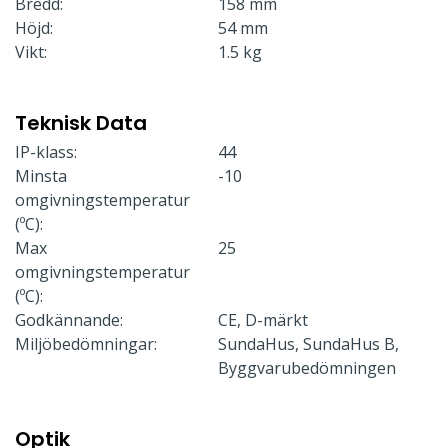
Bredd:
158 mm
Höjd:
54 mm
Vikt:
1.5 kg
Teknisk Data
IP-klass:
44
Minsta
-10
omgivningstemperatur
(ºC):
Max
25
omgivningstemperatur
(ºC):
Godkännande:
CE, D-märkt
Miljöbedömningar:
SundaHus, SundaHus B,
Byggvarubedömningen
Optik