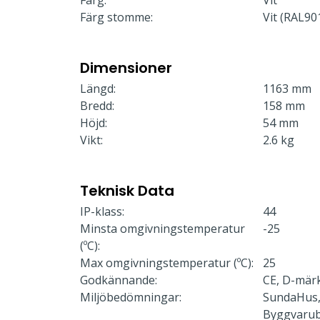
Färg:
Vit
Färg stomme:
Vit (RAL90
Dimensioner
Längd:
1163 mm
Bredd:
158 mm
Höjd:
54 mm
Vikt:
2.6 kg
Teknisk Data
IP-klass:
44
Minsta omgivningstemperatur
-25
(ºC):
Max omgivningstemperatur (ºC):
25
Godkännande:
CE, D-mär
Miljöbedömningar:
SundaHus,
Byggvaru