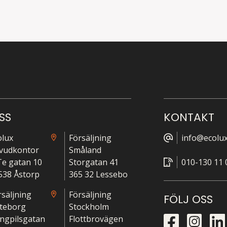
SS
KONTAKT
olux
Försäljning
info@ecolux
vudkontor
Småland
-Te gatan 10
Storgatan 41
010-130 11 
538 Åstorp
365 32 Lessebo
rsäljning
Försäljning
FÖLJ OSS
teborg
Stockholm
ngpilsgatan
Flottbrovägen