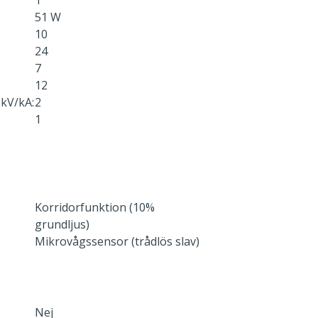
1
51 W
10
24
7
12
kV/kA:
2
1
Korridorfunktion (10%
grundljus)
Mikrovågssensor (trådlös slav)
Nej