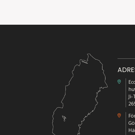
ADRE
Ec
hu
Ji
26
Fö
Gö
Hä