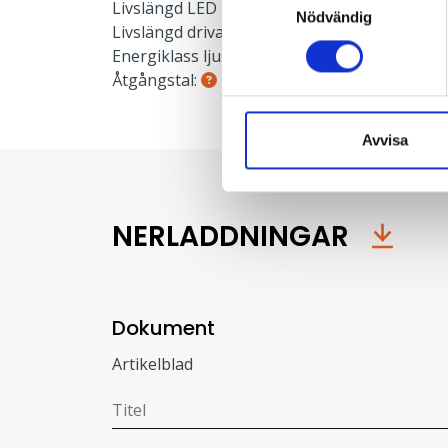
Livslängd LED L80:
100000 h
Nödvändig
Livslängd drivare:
100000 h
Energiklass ljuskälla:
C
Åtgångstal:
0.021
Avvisa
NERLADDNINGAR
Dokument
Artikelblad