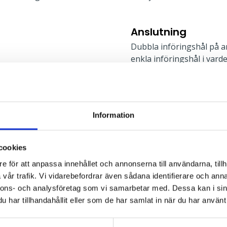
Anslutning
Dubbla införingshål på a
enkla införingshål i vard
5x2x2,5mm² i armaturens
l
Information
Montage
rekt, Direkt
Kupan demonteras utan ve
för utanpåliggande kabel.
cookies
mm. Skyddsrumsbygel, lin
e för att anpassa innehållet och annonserna till användarna, tillh
tillbehör. Mer informatio
vår trafik. Vi vidarebefordrar även sådana identifierare och anna
nnons- och analysföretag som vi samarbetar med. Dessa kan i sin
har tillhandahållit eller som de har samlat in när du har använt 
Typ av montage: