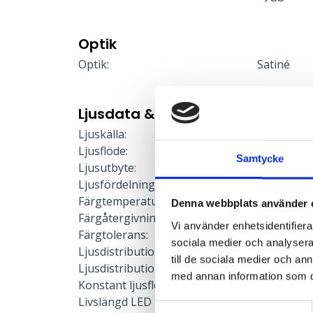
Optik
Optik:
Satiné
Ljusdata & Prestanda
Ljuskälla:
LED-modu
Ljusflöde:
6868 lm
Samtycke
Ljusutbyte:
135 lm/W
Ljusfördelning:
Direkt/Indi
Färgtemperatur:
4000 K
Denna webbplats använder 
Färgåtergivning:
≥80
Vi använder enhetsidentifierar
Färgtolerans:
≤3 SDCM
sociala medier och analysera 
Ljusdistribution upp:
7 %
till de sociala medier och a
Ljusdistribution ner:
93 %
med annan information som du 
Konstant ljusflöde:
Nej
Livslängd LED L90:
50000 h
Samtyckesval