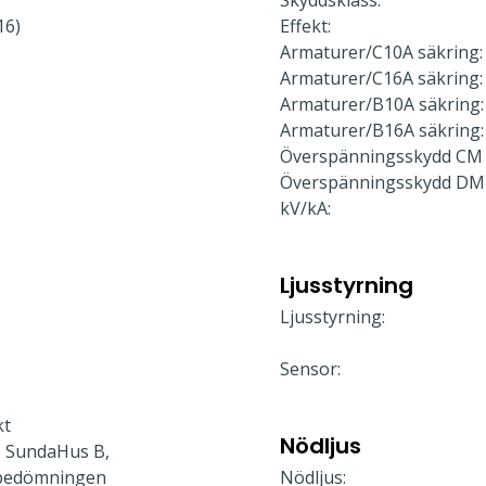
Skyddsklass:
16)
Effekt:
Armaturer/C10A säkring:
Armaturer/C16A säkring:
Armaturer/B10A säkring:
Armaturer/B16A säkring:
Överspänningsskydd CM 
Överspänningsskydd DM
kV/kA:
Ljusstyrning
Ljusstyrning:
Sensor:
kt
Nödljus
 SundaHus B,
bedömningen
Nödljus: