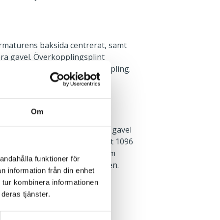
rmaturens baksida centrerat, samt
era gavel. Överkopplingsplint
 centrum med 3-fas vidarekoppling.
Om
rktyg. Införingshål i vardera gavel
 Tvärställda nyckehål, c/c-mått 1096
fäste och pendelsats finns som
andahålla funktioner för
n finns i monteringsanvisningen.
n information från din enhet
 tur kombinera informationen
deras tjänster.
Dikt tak