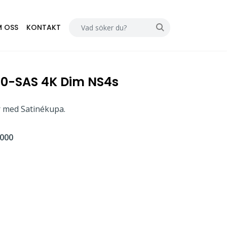
 OSS
KONTAKT
00-SAS 4K Dim NS4s
r med Satinékupa.
000