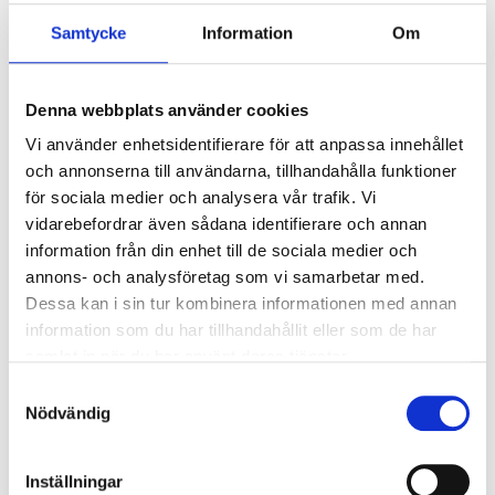
Samtycke
Information
Om
Ljusstyrning
Ljusstyrning:
DALI, Fasimpuls, DSI,
Korridorfunktion
Denna webbplats använder cookies
Antal DALI-adresser:
1
Vi använder enhetsidentifierare för att anpassa innehållet
Sensor:
Utan sensor
och annonserna till användarna, tillhandahålla funktioner
för sociala medier och analysera vår trafik. Vi
vidarebefordrar även sådana identifierare och annan
Nödljus
information från din enhet till de sociala medier och
Nödljus:
Nej
annons- och analysföretag som vi samarbetar med.
Dessa kan i sin tur kombinera informationen med annan
information som du har tillhandahållit eller som de har
Anslutning
samlat in när du har använt deras tjänster.
Dubbla införingshål på armaturens baksida
Samtyckesval
centrerat, samt enkla införingshål i vardera gavel.
Nödvändig
Överkopplingsplint 5x2x2,5 mm² i armaturens
centrum.
Inställningar