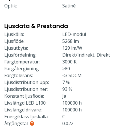
Optik:
Satiné
Ljusdata & Prestanda
Ljuskälla:
LED-modul
Ljusflöde:
5268 lm
Ljusutbyte:
129 lm/W
Ljusfördelning:
Direkt/Indirekt, Direkt
Färgtemperatur:
3000 K
Färgåtergivning:
≥80
Färgtolerans:
≤3 SDCM
Ljusdistribution upp:
7 %
Ljusdistribution ner:
93 %
Konstant ljusflöde:
Ja
Livslängd LED L100:
100000 h
Livslängd drivare:
100000 h
Energiklass ljuskälla:
C
Åtgångstal:
0.022