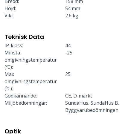
Bredd:
158 mm
Höjd:
54 mm
Vikt:
2.6 kg
Teknisk Data
IP-klass:
44
Minsta
-25
omgivningstemperatur
(ºC):
Max
25
omgivningstemperatur
(ºC):
Godkännande:
CE, D-märkt
Miljöbedömningar:
SundaHus, SundaHus B,
Byggvarubedömningen
Optik