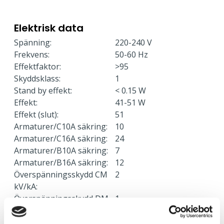
Elektrisk data
Spänning:
220-240 V
Frekvens:
50-60 Hz
Effektfaktor:
>95
Skyddsklass:
1
Stand by effekt:
< 0.15 W
Effekt:
41-51 W
Effekt (slut):
51
Armaturer/C10A säkring:
10
Armaturer/C16A säkring:
24
Armaturer/B10A säkring:
7
Armaturer/B16A säkring:
12
Överspänningsskydd CM
2
kV/kA:
Överspänningsskydd DM
1
kV/kA: