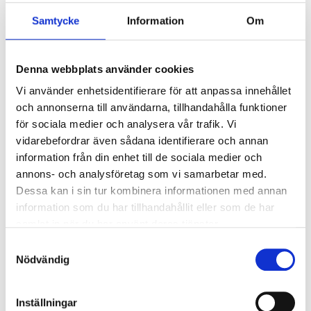
Samtycke
Information
Om
Ljusstyrning
Ljusstyrning:
DALI, Fasimpuls, DSI,
Korridorfunktion
Denna webbplats använder cookies
Antal DALI-adresser:
1
Vi använder enhetsidentifierare för att anpassa innehållet
Sensor:
Utan sensor
och annonserna till användarna, tillhandahålla funktioner
för sociala medier och analysera vår trafik. Vi
vidarebefordrar även sådana identifierare och annan
Nödljus
information från din enhet till de sociala medier och
Nödljus:
Nej
annons- och analysföretag som vi samarbetar med.
Dessa kan i sin tur kombinera informationen med annan
information som du har tillhandahållit eller som de har
Anslutning
samlat in när du har använt deras tjänster.
Dubbla införingshål på armaturens baksida
Samtyckesval
centrerat, samt enkla införingshål i vardera gavel.
Nödvändig
Överkopplingsplint 5x2x2,5 mm² i armaturens
centrum.
Inställningar