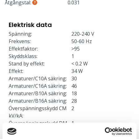
Åtgångstal:
0.031
Elektrisk data
Spänning:
220-240 V
Frekvens:
50-60 Hz
Effektfaktor:
>95
Skyddsklass:
1
Stand by effekt:
< 0.2 W
Effekt:
34 W
Armaturer/C10A säkring:
30
Armaturer/C16A säkring:
46
Armaturer/B10A säkring:
18
Armaturer/B16A säkring:
28
Överspänningsskydd CM
2
kV/kA:
Överspänningsskydd DM
1
kV/kA: