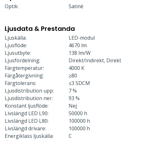
Optik:
Satiné
Ljusdata & Prestanda
Ljuskälla:
LED-modul
Ljusflöde:
4670 lm
Ljusutbyte:
138 lm/W
Ljusfördelning:
Direkt/Indirekt, Direkt
Färgtemperatur:
4000 K
Färgåtergivning:
≥80
Färgtolerans:
≤3 SDCM
Ljusdistribution upp:
7 %
Ljusdistribution ner:
93 %
Konstant ljusflöde:
Nej
Livslängd LED L90:
50000 h
Livslängd LED L80:
100000 h
Livslängd drivare:
100000 h
Energiklass ljuskälla:
C