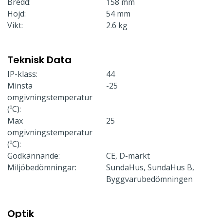
Bredd:
158 mm
Höjd:
54 mm
Vikt:
2.6 kg
Teknisk Data
IP-klass:
44
Minsta
-25
omgivningstemperatur
(ºC):
Max
25
omgivningstemperatur
(ºC):
Godkännande:
CE, D-märkt
Miljöbedömningar:
SundaHus, SundaHus B,
Byggvarubedömningen
Optik