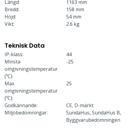
Längd:
1163 mm
Bredd:
158 mm
Höjd:
54 mm
Vikt:
2.6 kg
Teknisk Data
IP-klass:
44
Minsta
-25
omgivningstemperatur
(ºC):
Max
25
omgivningstemperatur
(ºC):
Godkännande:
CE, D-märkt
Miljöbedömningar:
SundaHus, SundaHus B,
Byggvarubedömningen