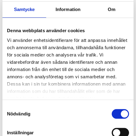
Samtycke
Information
Om
Ljusstyrning
Ljusstyrning:
Korridorfunktion (10%
grundljus)
Denna webbplats använder cookies
Sensor:
Mikrovågssensor (trådlös
Vi använder enhetsidentifierare för att anpassa innehållet
master)
och annonserna till användarna, tillhandahålla funktioner
för sociala medier och analysera vår trafik. Vi
vidarebefordrar även sådana identifierare och annan
Nödljus
information från din enhet till de sociala medier och
Nödljus:
Nej
annons- och analysföretag som vi samarbetar med.
Dessa kan i sin tur kombinera informationen med annan
information som du har tillhandahållit eller som de har
Anslutning
samlat in när du har använt deras tjänster.
Dubbla införingshål på armaturens baksida
Samtyckesval
centrerat, samt enkla införingshål i vardera gavel.
Nödvändig
Överkopplingsplint 5x2x2,5mm² i armaturens
centrum med 3-fas vidarekoppling.
Inställningar