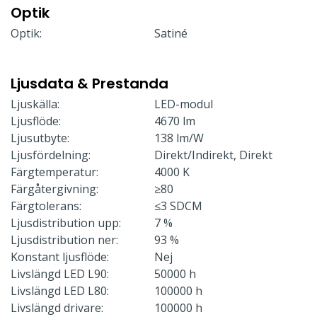
Optik
Optik:
Satiné
Ljusdata & Prestanda
Ljuskälla:
LED-modul
Ljusflöde:
4670 lm
Ljusutbyte:
138 lm/W
Ljusfördelning:
Direkt/Indirekt, Direkt
Färgtemperatur:
4000 K
Färgåtergivning:
≥80
Färgtolerans:
≤3 SDCM
Ljusdistribution upp:
7 %
Ljusdistribution ner:
93 %
Konstant ljusflöde:
Nej
Livslängd LED L90:
50000 h
Livslängd LED L80:
100000 h
Livslängd drivare:
100000 h