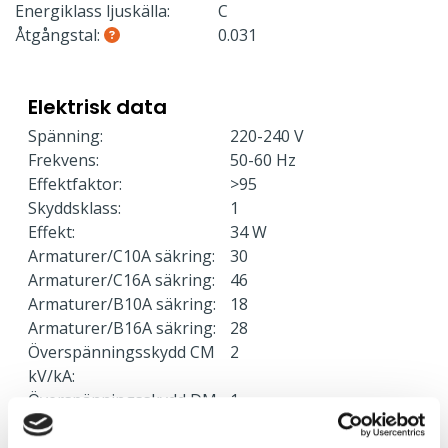
Energiklass ljuskälla:
C
Åtgångstal:
0.031
Elektrisk data
Spänning:
220-240 V
Frekvens:
50-60 Hz
Effektfaktor:
>95
Skyddsklass:
1
Effekt:
34 W
Armaturer/C10A säkring:
30
Armaturer/C16A säkring:
46
Armaturer/B10A säkring:
18
Armaturer/B16A säkring:
28
Överspänningsskydd CM
2
kV/kA:
Överspänningsskydd DM
1
kV/kA: