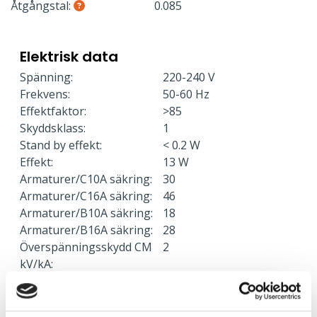
Åtgångstal:
0.085
Elektrisk data
Spänning:
220-240 V
Frekvens:
50-60 Hz
Effektfaktor:
>85
Skyddsklass:
1
Stand by effekt:
< 0.2 W
Effekt:
13 W
Armaturer/C10A säkring:
30
Armaturer/C16A säkring:
46
Armaturer/B10A säkring:
18
Armaturer/B16A säkring:
28
Överspänningsskydd CM
2
kV/kA:
Överspänningsskydd DM
1
kV/kA: