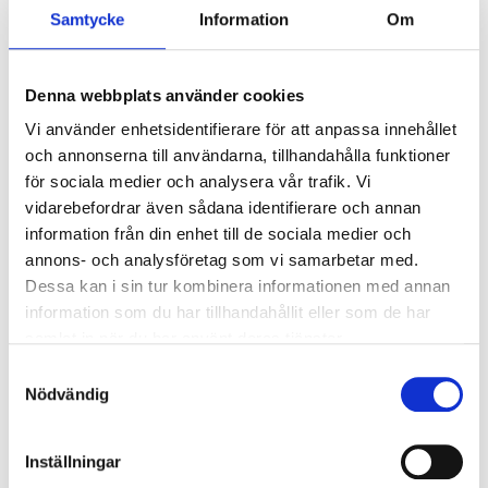
Samtycke
Information
Om
Ljusstyrning
Ljusstyrning:
DALI, Fasimpuls, DSI,
Denna webbplats använder cookies
Korridorfunktion
Antal DALI-adresser:
1
Vi använder enhetsidentifierare för att anpassa innehållet
Sensor:
Utan sensor
och annonserna till användarna, tillhandahålla funktioner
för sociala medier och analysera vår trafik. Vi
vidarebefordrar även sådana identifierare och annan
Nödljus
information från din enhet till de sociala medier och
annons- och analysföretag som vi samarbetar med.
Nödljus:
Nej
Dessa kan i sin tur kombinera informationen med annan
information som du har tillhandahållit eller som de har
Anslutning
samlat in när du har använt deras tjänster.
Samtyckesval
Dubbla införingshål på armaturens baksida, samt
Nödvändig
enkla införingshål i vardera gavel. Överkopplingsplint
5x2x2,5 mm² i armaturens centrum.
Inställningar