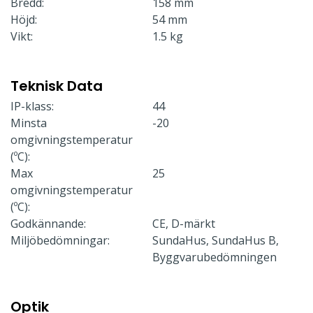
Bredd:
158 mm
Höjd:
54 mm
Vikt:
1.5 kg
Teknisk Data
IP-klass:
44
Minsta
-20
omgivningstemperatur
(ºC):
Max
25
omgivningstemperatur
(ºC):
Godkännande:
CE, D-märkt
Miljöbedömningar:
SundaHus, SundaHus B,
Byggvarubedömningen
Optik