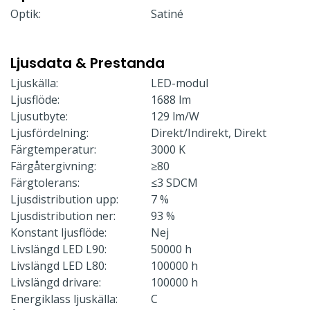
Optik:
Satiné
Ljusdata & Prestanda
Ljuskälla:
LED-modul
Ljusflöde:
1688 lm
Ljusutbyte:
129 lm/W
Ljusfördelning:
Direkt/Indirekt, Direkt
Färgtemperatur:
3000 K
Färgåtergivning:
≥80
Färgtolerans:
≤3 SDCM
Ljusdistribution upp:
7 %
Ljusdistribution ner:
93 %
Konstant ljusflöde:
Nej
Livslängd LED L90:
50000 h
Livslängd LED L80:
100000 h
Livslängd drivare:
100000 h
Energiklass ljuskälla:
C