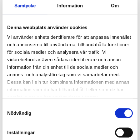
Ljusstyrning
Samtycke
Information
Om
Ljusstyrning:
Korridorfunktion (10%
grundljus)
Denna webbplats använder cookies
Sensor:
Mikrovågssensor (trådlös
slav)
Vi använder enhetsidentifierare för att anpassa innehållet
och annonserna till användarna, tillhandahålla funktioner
för sociala medier och analysera vår trafik. Vi
Nödljus
vidarebefordrar även sådana identifierare och annan
information från din enhet till de sociala medier och
Nödljus:
Nej
annons- och analysföretag som vi samarbetar med.
Dessa kan i sin tur kombinera informationen med annan
Anslutning
information som du har tillhandahållit eller som de har
samlat in när du har använt deras tjänster.
Dubbla införingshål på armaturens baksida, samt
Samtyckesval
enkla införingshål i vardera gavel. Överkopplingsplint
Nödvändig
5x2x2,5mm² i armaturens centrum med 3-fas
vidarekoppling.
Inställningar