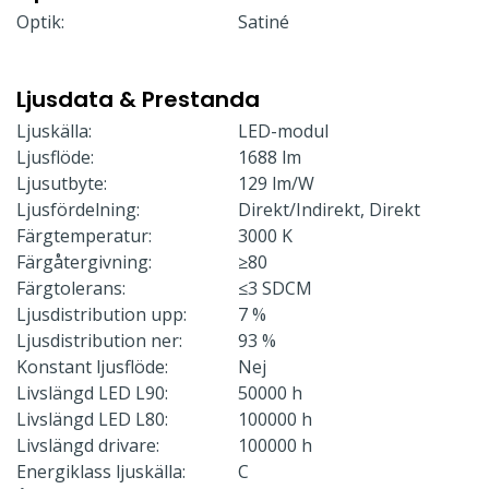
Optik:
Satiné
Ljusdata & Prestanda
Ljuskälla:
LED-modul
Ljusflöde:
1688 lm
Ljusutbyte:
129 lm/W
Ljusfördelning:
Direkt/Indirekt, Direkt
Färgtemperatur:
3000 K
Färgåtergivning:
≥80
Färgtolerans:
≤3 SDCM
Ljusdistribution upp:
7 %
Ljusdistribution ner:
93 %
Konstant ljusflöde:
Nej
Livslängd LED L90:
50000 h
Livslängd LED L80:
100000 h
Livslängd drivare:
100000 h
Energiklass ljuskälla:
C