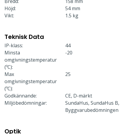
Bredd:
158 mm
Höjd:
54 mm
Vikt:
1.5 kg
Teknisk Data
IP-klass:
44
Minsta
-20
omgivningstemperatur
(ºC):
Max
25
omgivningstemperatur
(ºC):
Godkännande:
CE, D-märkt
Miljöbedömningar:
SundaHus, SundaHus B,
Byggvarubedömningen
Optik