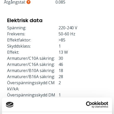
Åtgångstal:
0.085
Elektrisk data
Spänning:
220-240 V
Frekvens:
50-60 Hz
Effektfaktor:
>85
Skyddsklass:
1
Effekt:
13 W
Armaturer/C10A säkring:
30
Armaturer/C16A säkring:
46
Armaturer/B10A säkring:
18
Armaturer/B16A säkring:
28
Överspänningsskydd CM
2
kV/kA:
Överspänningsskydd DM
1
kV/kA: