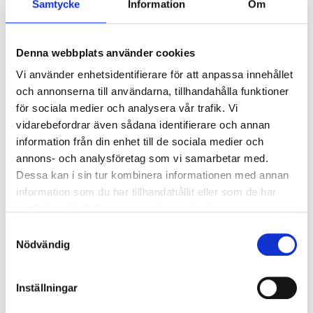
Samtycke
Information
Om
Ljusstyrning
Ljusstyrning:
Tänd/släck
Sensor:
Mikrovågssensor
Denna webbplats använder cookies
Vi använder enhetsidentifierare för att anpassa innehållet
och annonserna till användarna, tillhandahålla funktioner
Nödljus
för sociala medier och analysera vår trafik. Vi
Nödljus:
Nej
vidarebefordrar även sådana identifierare och annan
information från din enhet till de sociala medier och
annons- och analysföretag som vi samarbetar med.
Anslutning
Dessa kan i sin tur kombinera informationen med annan
Dubbla införingshål på armaturens baksida
information som du har tillhandahållit eller som de har
centrerat, samt enkla införingshål i vardera gavel.
samlat in när du har använt deras tjänster.
Överkopplingsplint 5x2x2,5mm² i armaturens
Samtyckesval
centrum. 230V reläutgång från sensorn för
Nödvändig
vidarekoppling på plint.
Inställningar