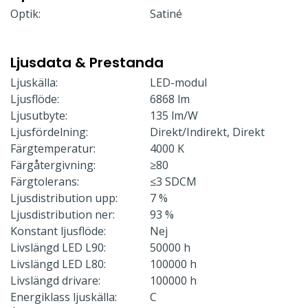
Optik:
Satiné
Ljusdata & Prestanda
Ljuskälla:
LED-modul
Ljusflöde:
6868 lm
Ljusutbyte:
135 lm/W
Ljusfördelning:
Direkt/Indirekt, Direkt
Färgtemperatur:
4000 K
Färgåtergivning:
≥80
Färgtolerans:
≤3 SDCM
Ljusdistribution upp:
7 %
Ljusdistribution ner:
93 %
Konstant ljusflöde:
Nej
Livslängd LED L90:
50000 h
Livslängd LED L80:
100000 h
Livslängd drivare:
100000 h
Energiklass ljuskälla:
C