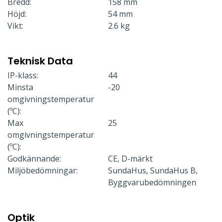
Bredd:
158 mm
Höjd:
54 mm
Vikt:
2.6 kg
Teknisk Data
IP-klass:
44
Minsta
-20
omgivningstemperatur
(ºC):
Max
25
omgivningstemperatur
(ºC):
Godkännande:
CE, D-märkt
Miljöbedömningar:
SundaHus, SundaHus B,
Byggvarubedömningen
Optik