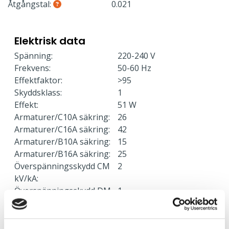
Åtgångstal:
0.021
Elektrisk data
Spänning:
220-240 V
Frekvens:
50-60 Hz
Effektfaktor:
>95
Skyddsklass:
1
Effekt:
51 W
Armaturer/C10A säkring:
26
Armaturer/C16A säkring:
42
Armaturer/B10A säkring:
15
Armaturer/B16A säkring:
25
Överspänningsskydd CM
2
kV/kA:
Överspänningsskydd DM
1
kV/kA: