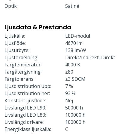
Optik:
Satiné
Ljusdata & Prestanda
Ljuskälla:
LED-modul
Ljusflöde:
4670 lm
Ljusutbyte:
138 lm/W
Ljusfördelning:
Direkt/Indirekt, Direkt
Färgtemperatur:
4000 K
Färgåtergivning:
≥80
Färgtolerans:
≤3 SDCM
Ljusdistribution upp:
7 %
Ljusdistribution ner:
93 %
Konstant ljusflöde:
Nej
Livslängd LED L90:
50000 h
Livslängd LED L80:
100000 h
Livslängd drivare:
100000 h
Energiklass ljuskälla:
C