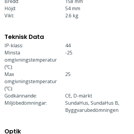
Bredd:
158 mm
Höjd:
54 mm
Vikt:
2.6 kg
Teknisk Data
IP-klass:
44
Minsta
-25
omgivningstemperatur
(ºC):
Max
25
omgivningstemperatur
(ºC):
Godkännande:
CE, D-märkt
Miljöbedömningar:
SundaHus, SundaHus B,
Byggvarubedömningen
Optik