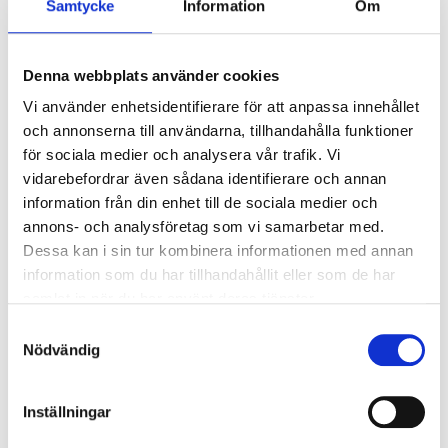
Samtycke
Information
Om
Ljusstyrning
Ljusstyrning:
Tänd/släck
Sensor:
Mikrovågssensor (trådlös
Denna webbplats använder cookies
slav)
Vi använder enhetsidentifierare för att anpassa innehållet
och annonserna till användarna, tillhandahålla funktioner
för sociala medier och analysera vår trafik. Vi
Nödljus
vidarebefordrar även sådana identifierare och annan
Nödljus:
Nej
information från din enhet till de sociala medier och
annons- och analysföretag som vi samarbetar med.
Dessa kan i sin tur kombinera informationen med annan
Anslutning
information som du har tillhandahållit eller som de har
Dubbla införingshål på armaturens baksida
samlat in när du har använt deras tjänster.
centrerat, samt enkla införingshål i vardera gavel.
Samtyckesval
Överkopplingsplint 5x2x2,5mm² i armaturens
Nödvändig
centrum med 3-fas vidarekoppling.
Inställningar