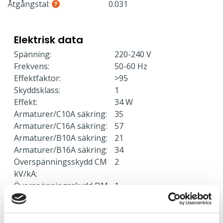
Åtgångstal:
0.031
Elektrisk data
Spänning:
220-240 V
Frekvens:
50-60 Hz
Effektfaktor:
>95
Skyddsklass:
1
Effekt:
34 W
Armaturer/C10A säkring:
35
Armaturer/C16A säkring:
57
Armaturer/B10A säkring:
21
Armaturer/B16A säkring:
34
Överspänningsskydd CM
2
kV/kA:
Överspänningsskydd DM
1
kV/kA: