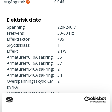
Åtgångstal:
0.046
Elektrisk data
Spänning:
220-240 V
Frekvens:
50-60 Hz
Effektfaktor:
>95
Skyddsklass:
1
Effekt:
24 W
Armaturer/C10A säkring:
35
Armaturer/C16A säkring:
57
Armaturer/B10A säkring:
21
Armaturer/B16A säkring:
34
Överspänningsskydd CM
2
kV/kA:
Överspänningsskydd DM
1
kV/kA: