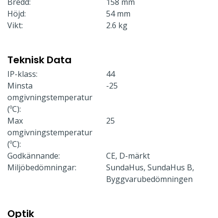
Bredd:
158 mm
Höjd:
54 mm
Vikt:
2.6 kg
Teknisk Data
IP-klass:
44
Minsta
-25
omgivningstemperatur
(ºC):
Max
25
omgivningstemperatur
(ºC):
Godkännande:
CE, D-märkt
Miljöbedömningar:
SundaHus, SundaHus B,
Byggvarubedömningen
Optik