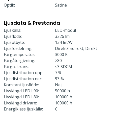
Optik:
Satiné
Ljusdata & Prestanda
Ljuskälla:
LED-modul
Ljusflöde:
3226 lm
Ljusutbyte:
134 lm/W
Ljusfördelning:
Direkt/Indirekt, Direkt
Färgtemperatur:
3000 K
Färgåtergivning:
≥80
Färgtolerans:
≤3 SDCM
Ljusdistribution upp:
7 %
Ljusdistribution ner:
93 %
Konstant ljusflöde:
Nej
Livslängd LED L90:
50000 h
Livslängd LED L80:
100000 h
Livslängd drivare:
100000 h
Energiklass ljuskälla:
C