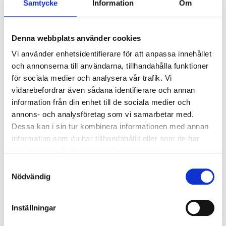
Samtycke
Information
Om
Ljusstyrning
Ljusstyrning:
Tänd/släck
Sensor:
Mikrovågssensor (trådlös
Denna webbplats använder cookies
master)
Vi använder enhetsidentifierare för att anpassa innehållet
och annonserna till användarna, tillhandahålla funktioner
för sociala medier och analysera vår trafik. Vi
Nödljus
vidarebefordrar även sådana identifierare och annan
Nödljus:
Nej
information från din enhet till de sociala medier och
annons- och analysföretag som vi samarbetar med.
Dessa kan i sin tur kombinera informationen med annan
Anslutning
information som du har tillhandahållit eller som de har
Dubbla införingshål på armaturens baksida
samlat in när du har använt deras tjänster.
centrerat, samt enkla införingshål i vardera gavel.
Samtyckesval
Överkopplingsplint 5x2x2,5mm² i armaturens
Nödvändig
centrum med 3-fas vidarekoppling.
Inställningar